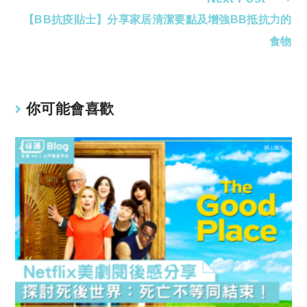
Read
【BB抗疫貼士】分享家居清潔要點及增強BB抵抗力的
more
articles
食物
你可能會喜歡