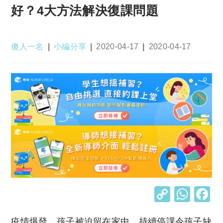
好？4大方法解決復課問題
Post
Post
Post
Post
傻人一名
小編分享
2020-04-17
2020-04-17
author:
category:
published:
last
modified:
C
W
o
h
疫情爆發，孩子被迫留在家中。持續停課令孩子缺