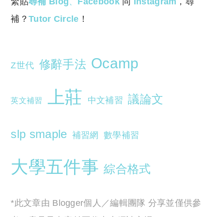
緊貼
尋補 Blog
、
Facebook
同
Instagram
，尋
補？
Tutor Circle
！
Ocamp
修辭手法
Z世代
上莊
議論文
中文補習
英文補習
slp smaple
補習網
數學補習
大學五件事
綜合格式
*此文章由 Blogger個人／編輯團隊 分享並僅供參