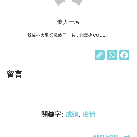
傻人一名
我係科大畢業嘅傻仔一名，鍾意砌CODE。
C
W
o
h
p
at
留言
y
s
Li
A
n
p
k
p
關鍵字:
成績
,
疫情
Next Post