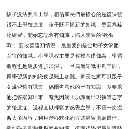
reserved. 此文章未經許可，不得轉載。
孩子沒法照常上學，相信家長們最擔心的是復課後
跟不上學校進度。孩子既不懂新的知識，更因為疏
於練習，開始忘記舊有知識，陷入學習的“死循
環”。要改善這類情況，最重要的是協助子女鞏固
以往的知識。小學課程主要是教授基礎知識，學習
進程也是遂步遂步加深，一旦底層知識不夠牢固，
再學習新的知識便是難上加難。家長在家可以跟子
女温習舊有課文，偶爾考考他的已有知識。多要求
他把答案寫出來，避免因網上功課而出現執筆忘字
的後遺症。過程宜以輕鬆的感覺主導，不應一次温
習太多內容，利用潛移默化的方式温習則為最佳。
倘如孩子能夠掌握固有知識，復課後學習新知識時