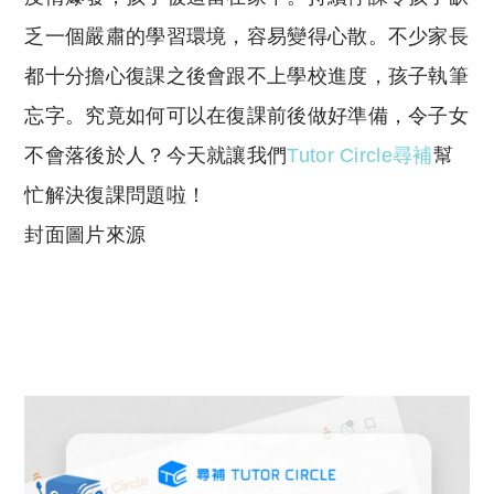
p
at
y
s
乏一個嚴肅的學習環境，容易變得心散。不少家長
Li
A
都十分擔心復課之後會跟不上學校進度，孩子執筆
n
p
忘字。究竟如何可以在復課前後做好準備，令子女
k
p
不會落後於人？今天就讓我們
Tutor Circle尋補
幫
忙解決復課問題啦！
封面圖片來源