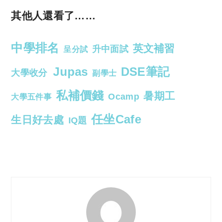
其他人還看了……
中學排名
英文補習
升中面試
呈分試
Jupas
DSE筆記
大學收分
副學士
私補價錢
暑期工
Ocamp
大學五件事
任坐Cafe
生日好去處
IQ題