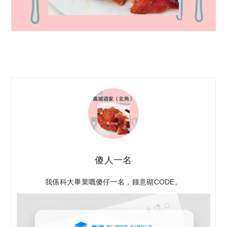
傻人一名
我係科大畢業嘅傻仔一名，鍾意砌CODE。