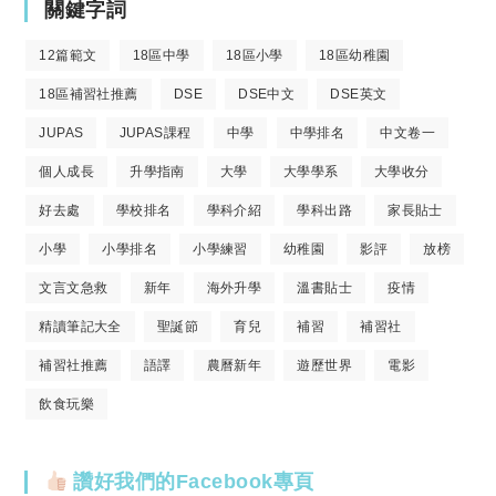
關鍵字詞
12篇範文
18區中學
18區小學
18區幼稚園
18區補習社推薦
DSE
DSE中文
DSE英文
JUPAS
JUPAS課程
中學
中學排名
中文卷一
個人成長
升學指南
大學
大學學系
大學收分
好去處
學校排名
學科介紹
學科出路
家長貼士
小學
小學排名
小學練習
幼稚園
影評
放榜
文言文急救
新年
海外升學
溫書貼士
疫情
精讀筆記大全
聖誕節
育兒
補習
補習社
補習社推薦
語譯
農曆新年
遊歷世界
電影
飲食玩樂
讚好我們的Facebook專頁