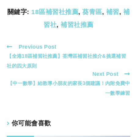
n
p
k
p
關鍵字:
18區補習社推薦
,
葵青區
,
補習
,
補
習社
,
補習社推薦
Previous Post
Read
【全港18區補習社推薦】荃灣區補習社推介&挑選補習
more
articles
社的四大原則
Next Post
【中一數學】給教導小朋友的家長3個建議！內附免費中
一數學練習
你可能會喜歡