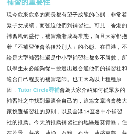
p
at
補習的重要性
y
s
現今愈來愈多的家長都有望子成龍的心態，非常着
Li
A
緊子女成績，而強迫他們到補習社。可見，香港的
n
p
補習風氣盛行，補習漸漸成為常態，而且大家都抱
k
p
着「不補習便會落後於別人」的心態。在香港，不
論是大型補習社還是中小型補習社都多不勝數，所
以學生未必能夠從中挑選出最合適他們的補習社和
適合自己程度的補習老師。也正因為以上種種原
因，
Tutor Circle尋補
會為大家介紹如何從眾多的
補習社之中找到最適合自己的，這篇文章將會教大
家挑選補習社的原則，以及全港18區各中小補習
社的推薦。
今天所推薦補習社的地區是葵青區，住
在荔景、葵盛、
葵涌、石籬、石蔭、葵盛東邨、葵