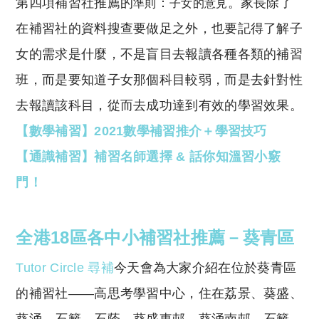
第四項補習社推薦的
：
。家長除了
準則
子女的意見
在補習社的資料搜查要做足之外，也要記得了解子
女的需求是什麼，不是盲目去報讀各種各類的補習
班，而是要知道子女那個科目較弱，而是去針對性
去報讀該科目，從而去成功達到有效的學習效果。
【數學補習】2021數學補習推介＋學習技巧
【通識補習】補習名師選擇 & 話你知溫習小竅
門！
全港18區各中小補習社推薦－葵青區
Tutor Circle 尋補
今天會為大家介紹在位於葵青區
的補習社
——
高思考學習中心，
住在荔景、葵盛、