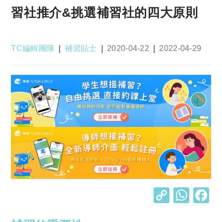
習社推介&挑選補習社的四大原則
Post
Post
Post
Post
TC編輯團隊
補習貼士
2020-04-22
2022-04-29
author:
category:
published:
last
modified:
C
W
o
h