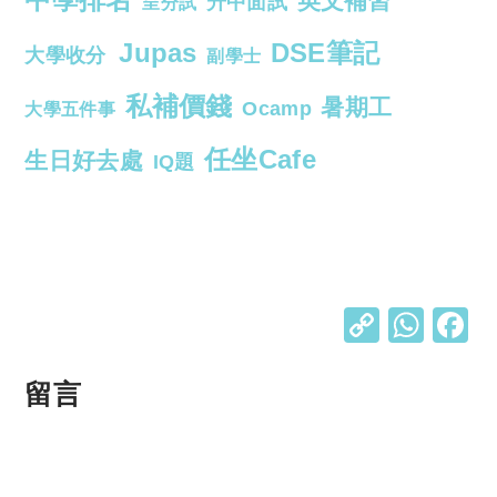
英文補習
升中面試
呈分試
Jupas
DSE筆記
大學收分
副學士
私補價錢
暑期工
Ocamp
大學五件事
任坐Cafe
生日好去處
IQ題
C
W
o
h
p
at
留言
y
s
Li
A