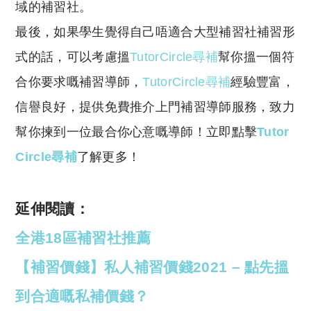
域的補習社。
最後，如果學生覺得自己唔適合大型補習社補習形
式的話，可以考慮搵
TutorCircle尋補
幫你搵一個符
合你要求嘅補習導師，
TutorCircle尋補
經驗豐富，
信譽良好，提供免費推介上門補習導師服務，致力
幫你揀到一位最合你心意嘅導師！立即點擊
Tutor
Circle尋補
了解更多！
延伸閱讀：
全港18區補習社推薦
【補習價錢】私人補習價錢2021 – 點先搵
到合適嘅私補價錢？