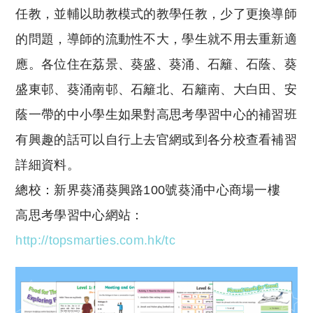
任教，並輔以助教模式的教學任教，少了更換導師
的問題，導師的流動性不大，學生就不用去重新適
應。各位住在荔景、葵盛、葵涌、石籬、石蔭、葵
盛東邨、葵涌南邨、石籬北、石籬南、大白田、安
蔭一帶的中小學生
如果對
高思考學習中心
的補習班
有興趣的話
可以自行上去官網或到各分校查看補習
詳細資料。
總校：
新界葵涌葵興路100號葵涌中心商場一樓
高思考學習中心
網站：
http://topsmarties.com.hk/tc