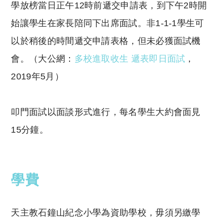
學放榜當日正午
12
時前遞交申請表，到下午
2
時開
始讓學生在家長陪同下出席面試。非
1-1-1
學生可
以於稍後的時間遞交申請表格，但未必獲面試機
會。（大公網：
多校進取收生
遞表即日面試
，
2019
年
5
月）
叩門面試以面談形式進行，每名學生大約會面見
15
分鐘。
學費
天主教石鐘山紀念小學為資助學校，毋須另繳學