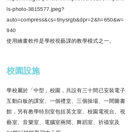
ls-photo-3815577.jpeg?
auto=compress&cs=tinysrgb&dpr=2&h=650&w=
940
使用繪畫軟件是學校視藝課的教學模式之一。
校園設施
學校屬於「中型」校園，共設有三十間已安裝電子
互動白板的課室、一個禮堂、三個操場、一間圖書
館，另有教學特別室包括英文室、校園電視台、視
藝室、音樂室、電腦室兩間、舞蹈室、祈禱室及