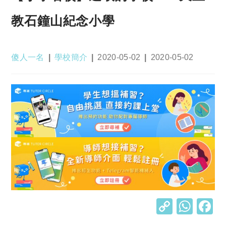
教石鐘山紀念小學
Post
Post
Post
Post
傻人一名
學校簡介
2020-05-02
2020-05-02
author:
category:
published:
last
modified:
C
W
o
h