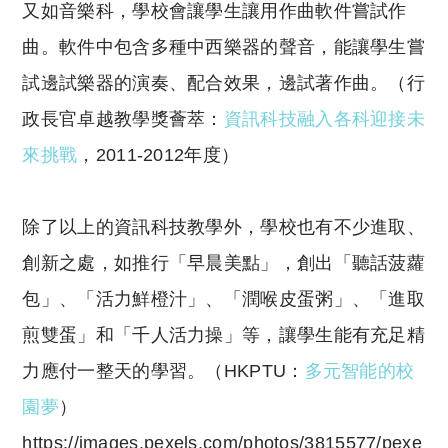
又如音樂科，學校會讓學生讓用作曲軟件嘗試作
曲。軟件中包含多種中西樂器的聲音，能讓學生嘗
試邊試樂器的演奏、配合效果，邊試著作曲。（行
政長官卓越教學獎薈萃：
資訊科技融入各科迎接未
來挑戰
，
2011-2012
年度）
除了以上的資訊科技教學外，學校也有不少進取、
創新之處，如推行「早晨美點」，創出「聽話菠蘿
包」、「活力鮮橙汁」、「潤喉皮蛋粥」、「進取
煎雙蛋」和「千人活力操」等，讓學生能有充足精
力應付一整天的學習。（
HKPTU
：
多元智能的校
園夢
）
https://images.pexels.com/photos/3815577/pexe