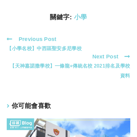
n
p
k
p
關鍵字:
小學
Previous Post
Read
【小學名校】中西區聖安多尼學校
more
Next Post
articles
【天神嘉諾撒學校】一條龍+傳統名校 2021排名及學校
資料
你可能會喜歡