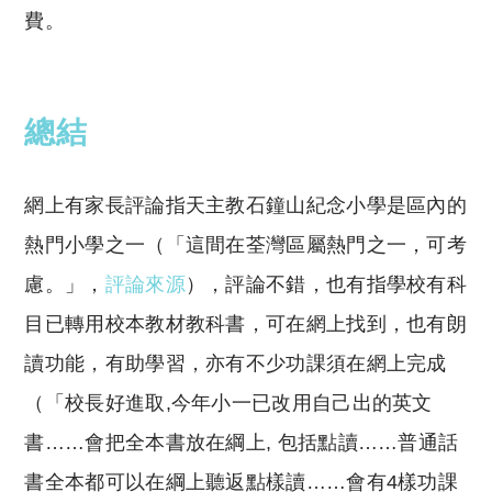
費。
總結
網上有家長評論指天主教石鐘山紀念小學是區內的
熱門小學之一（「這間在荃灣區屬熱門之一，可考
慮。」，
評論來源
），評論不錯，也有指學校有科
目已轉用校本教材教科書，可在網上找到，也有朗
讀功能，有助學習，亦有不少功課須在網上完成
（「
校長好進取,
今年小一已改用自己出的英文
書……會把全本書放在綱上
,
包括點讀……普通話
書全本都可以在綱上聽返點樣讀……會有
4
樣功課