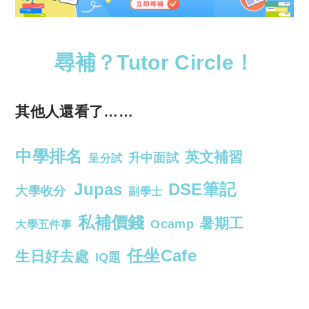
尋補？Tutor Circle！
其他人還看了……
中學排名
英文補習
升中面試
呈分試
Jupas
DSE筆記
大學收分
副學士
私補價錢
暑期工
Ocamp
大學五件事
任坐Cafe
生日好去處
IQ題