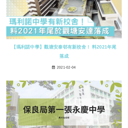
【瑪利諾中學】觀塘安泰邨有新校舍！ 料2021年尾
落成
2021-02-04