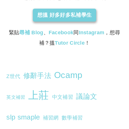
想搵 好多好多私補學生
緊貼
尋補
Blog
、
Facebook
同
Instagram
，想尋
補？搵
Tutor Circle
！
Ocamp
修辭手法
Z世代
上莊
議論文
中文補習
英文補習
slp smaple
補習網
數學補習