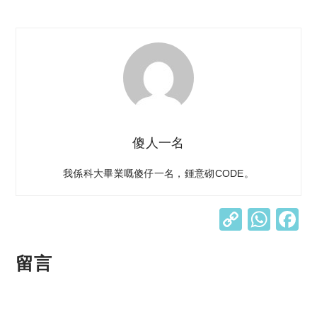
傻人一名
我係科大畢業嘅傻仔一名，鍾意砌CODE。
C
W
o
h
p
at
留言
y
s
Li
A