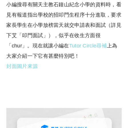
小編搜尋有關天主教石鐘山紀念小學的資料時，看
p
at
y
s
見有報道指出學校的招叩門生程序十分進取，要求
Li
A
家長學生在小學放榜當天就交申請表和面試（詳見
n
p
下艾「叩門面試」），似乎在收生方面很
k
p
「
chur
」。現在就讓小編在
Tutor Circle
尋補
上為
大家介紹一下它有甚麼特別吧！
封面圖片來源