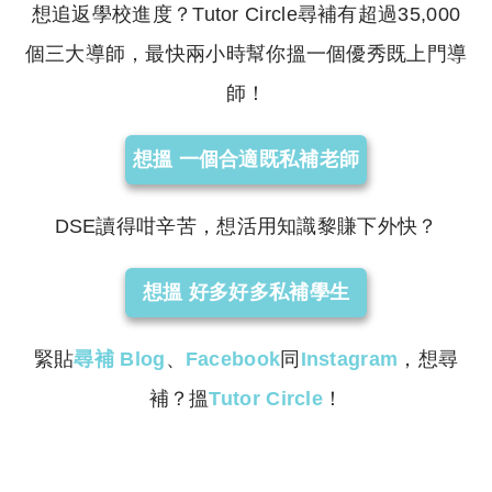
想追返學校進度？Tutor Circle尋補有超過35,000
個三大導師，最快兩小時幫你搵一個優秀既上門導
師！
想搵 一個合適既私補老師
DSE讀得咁辛苦，想活用知識黎賺下外快？
想搵 好多好多私補學生
緊貼
尋補
Blog
、
Facebook
同
Instagram
，想尋
補？搵
Tutor Circle
！