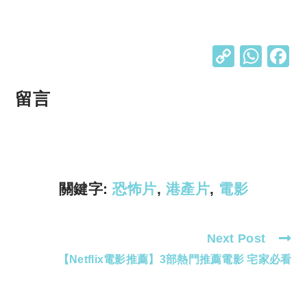
C
W
o
h
p
at
留言
y
s
Li
A
n
p
k
p
關鍵字:
恐怖片
,
港產片
,
電影
Next Post
Read
【Netflix電影推薦】3部熱門推薦電影 宅家必看
more
articles