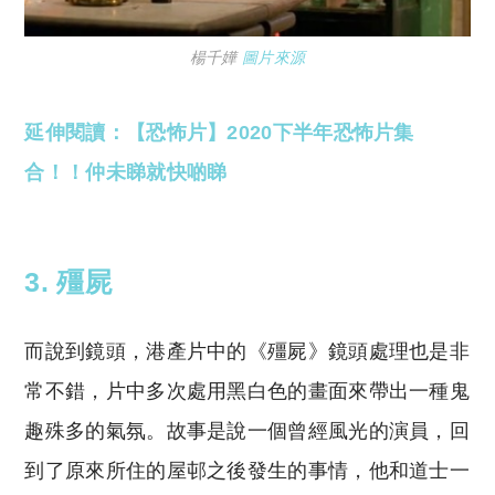
楊千嬅
圖片來源
延伸閱讀：【恐怖片】2020下半年恐怖片集
合！！仲未睇就快啲睇
3. 殭屍
而說到鏡頭，港產片中的《殭屍》鏡頭處理也是非
常不錯，片中多次處用黑白色的畫面來帶出一種鬼
趣殊多的氣氛。故事是說一個曾經風光的演員，回
到了原來所住的屋邨之後發生的事情，他和道士一