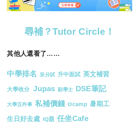
尋補？Tutor Circle！
其他人還看了……
中學排名
英文補習
升中面試
呈分試
Jupas
DSE筆記
大學收分
副學士
私補價錢
暑期工
Ocamp
大學五件事
任坐Cafe
生日好去處
IQ題