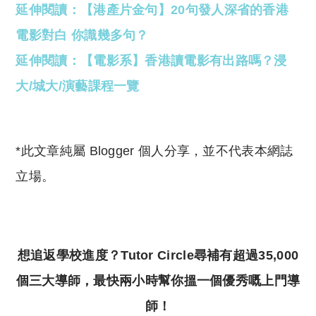
延伸閱讀：【港產片金句】20句發人深省的香港
電影對白 你識幾多句？
延伸閱讀：【電影系】香港讀電影有出路嗎？浸
大/城大/演藝課程一覽
*此文章純屬 Blogger 個人分享，並不代表本網誌
立場。
想追返學校進度？Tutor Circle尋補有超過35,000
個三大導師，最快兩小時幫你搵一個優秀嘅上門導
師！