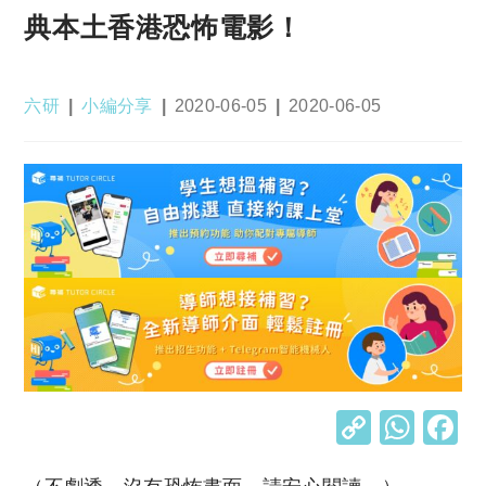
典本土香港恐怖電影！
Post
Post
Post
Post
六研
小編分享
2020-06-05
2020-06-05
author:
category:
published:
last
modified:
C
W
o
h