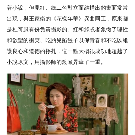
著小說，但見紅、綠二色對立而結構出的畫面常常
出現，與王家衛的《花樣年華》異曲同工，原來都
是杜可風有份負責攝影的。紅和綠或者象徵了理性
和欲望的衝突、吃胎兒餡餃子以保青春和不吃以維
護良心和道德的掙扎，這一點大概很成功地超越了
小說原文，用攝影師的鏡頭昇華了一重。