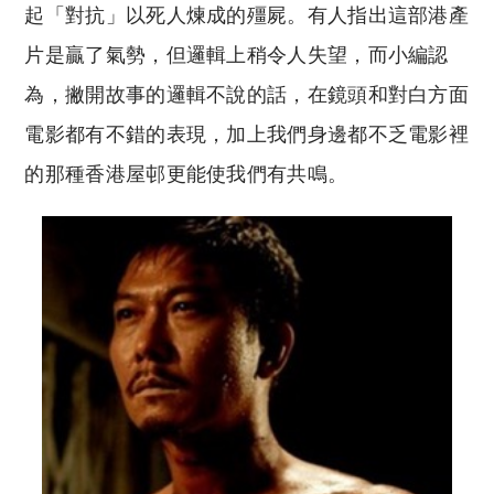
起「對抗」以死人煉成的殭屍。有人指出這部港產
片是贏了氣勢，但邏輯上稍令人失望，而小編認
為，撇開故事的邏輯不說的話，在鏡頭和對白方面
電影都有不錯的表現，加上我們身邊都不乏電影裡
的那種香港屋邨更能使我們有共鳴。