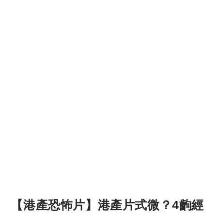
【港產恐怖片】港產片式微？4齣經