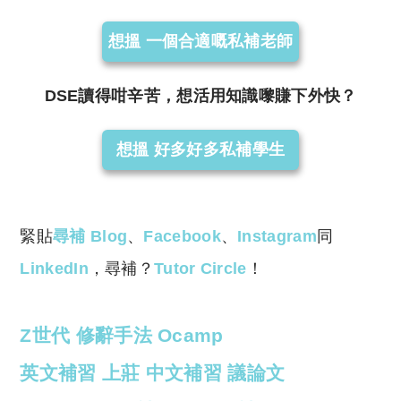
想搵 一個合適嘅私補老師
DSE讀得咁辛苦，想活用知識嚟賺下外快？
想搵 好多好多私補學生
緊貼
尋補 Blog
、
Facebook
、
Instagram
同
LinkedIn
，尋補？
Tutor Circle
！
Z世代
修辭手法
Ocamp
英文補習
上莊
中文補習
議論文