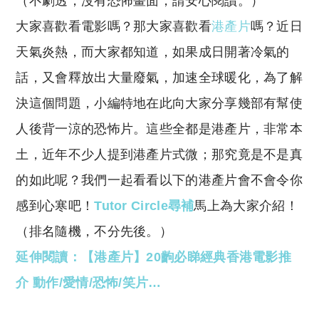
（不劇透，沒有恐怖畫面，請安心閱讀。）
p
at
y
s
大家喜歡看電影嗎？那大家喜歡看
港產片
嗎？近日
Li
A
天氣炎熱，而大家都知道，如果成日開著冷氣的
n
p
話，又會釋放出大量廢氣，加速全球暖化，為了解
k
p
決這個問題，小編特地在此向大家分享幾部有幫使
人後背一涼的恐怖片。這些全都是港產片，非常本
土，近年不少人提到港產片式微；那究竟是不是真
的如此呢？我們一起看看以下的港產片會不會令你
感到心寒吧！
Tutor Circle
尋補
馬上為大家介紹！
（排名隨機，不分先後。）
延伸閱讀：【港產片】20齣必睇經典香港電影推
介 動作/愛情/恐怖/笑片…