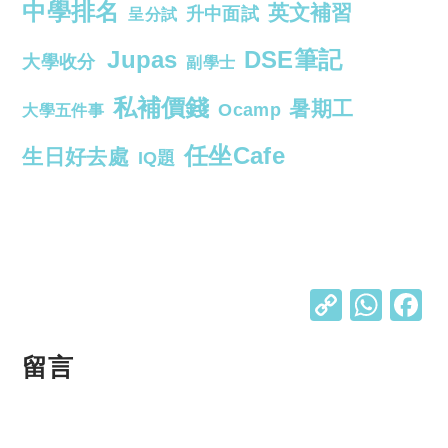
中學排名
英文補習
升中面試
呈分試
Jupas
DSE筆記
大學收分
副學士
私補價錢
暑期工
Ocamp
大學五件事
任坐Cafe
生日好去處
IQ題
C
W
o
h
p
at
留言
y
s
Li
A