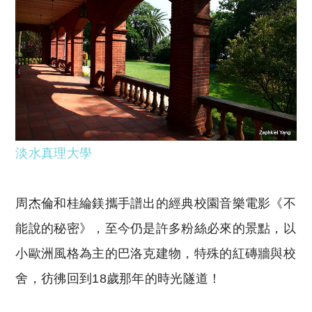
淡水真理大學
周杰倫和桂綸鎂攜手譜出的經典校園音樂電影《不
能說的秘密》，至今仍是許多粉絲必來的景點，以
小歐洲風格為主的巴洛克建物，特殊的紅磚牆與校
舍，彷彿回到18歲那年的時光隧道！