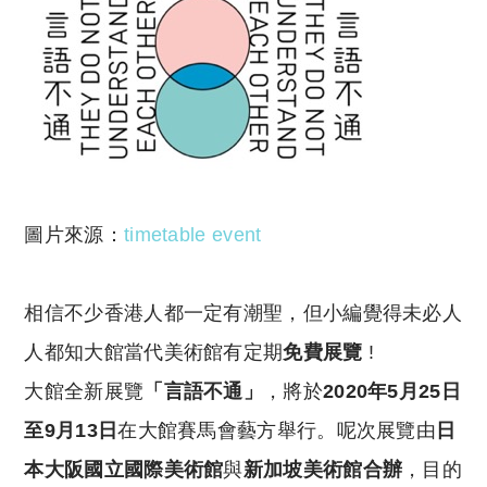
圖片來源：
timetable event
相信不少香港人都一定有潮聖，但小編覺得未必人
人都知大館當代美術館有定期
免費展覽
!
大館全新展覽
「言語不通」
，將於
2020
年
5
月
25
日
至
9
月
13
日
在大館賽馬會藝方舉行。呢次展覽由
日
本大阪國立國際美術館
與
新加坡美術館合辦
，目的