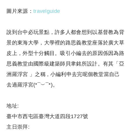
圖片來源：
travelguide
說到台中必玩景點，許多人都會想到以基督教為背
景的東海大學，大學裡的路思義教堂座落於廣大草
皮上，外型十分觸目。吸引小編去的原因係因為路
思義教堂由國際級建築師貝聿銘所設計。有其「亞
洲羅浮宮 」之稱 , 小編利申去完呢個教堂當自己
去過羅浮宮(*¯︶¯*)。
地址:
臺中市西屯區臺灣大道四段1727號
主日崇拜: