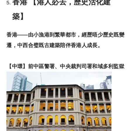
香港
【港人必去，歷史活化建
築】
香港——由小漁港到繁華都市，經歷唔少歷史既變
遷，中西合璧既古建築陪伴香港人成長。
【中
環】前中區警署、中央裁判司署和域多利監獄