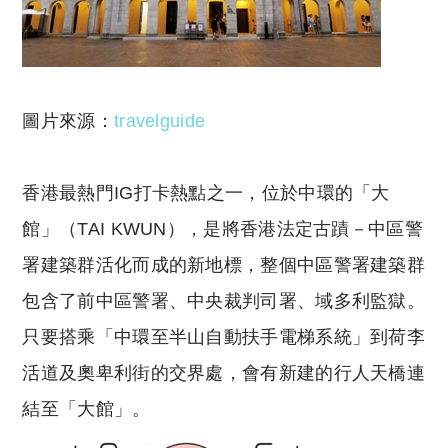
圖片來源：
travelguide
香港最熱門IG打卡熱點之一，位於中環的「大
館」（TAI KWUN），是將香港法定古蹟－中區警
署建築群活化而成的新地標，整個中區警署建築群
包含了前中區警署、中央裁判司署、域多利監獄。
只要搭乘「中環至半山自動扶手電梯系統」到荷李
活道及奧卑利街的交界處，會有新建的行人天橋連
結至「大館」。