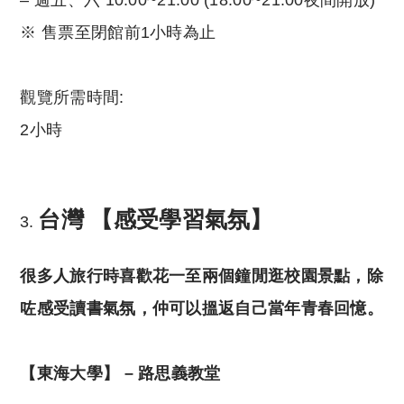
– 週五、六 10:00~21:00 (18:00~21:00夜間開放)
※ 售票至閉館前1小時為止
觀覽所需時間:
2小時
台灣
【
感受學習氣氛】
很多人旅行時喜歡花一至兩個鐘閒逛校園景點，除
咗感受讀書氣氛，仲可以搵返自己當年青春回憶。
【
東海大學】
–
路思義教堂