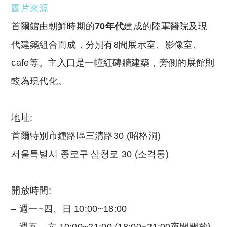
圖片來源
首爾館由朝鮮時期的
70
年代
建成的陸軍醫院及現
代建築組合而成，分別有8間展示室、影像室、
cafe等。主入口是一幢紅磚牆建築，旁側的展館則
較為現代化。
地址:
首爾特別市鍾路區三清路30 (昭格洞)
서울특별시 종로구 삼청로 30 (소격동)
開放時間:
– 週一~四、日 10:00~18:00