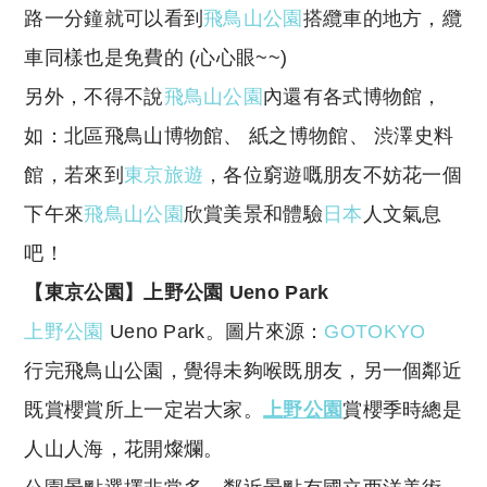
路一分鐘就可以看到
飛鳥山公園
搭纜車的地方，纜
車同樣也是免費的 (心心眼~~)
另外，不得不說
飛鳥山公園
內還有各式博物館，
如：北區飛鳥山博物館、 紙之博物館、 渋澤史料
館，若來到
東京旅遊
，各位窮遊嘅朋友不妨花一個
下午來
飛鳥山公園
欣賞美景和體驗
日本
人文氣息
吧！
【東京公園】上野公園
Ueno Park
上野公園
Ueno Park。圖片來源：
GOTOKYO
行完飛鳥山公園，覺得未夠喉既朋友，另一個鄰近
既賞櫻賞所上一定岩大家。
上野公園
賞櫻季時總是
人山人海，花開燦爛。