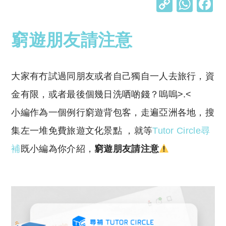
C
W
o
h
p
at
窮遊朋友請注意
y
s
Li
A
大家有冇試過同朋友或者自己獨自一人去旅行，資
n
p
金有限，或者最後個幾日洗哂啲錢？嗚嗚>.<
k
p
小編作為一個例行窮遊背包客，走遍亞洲各地，搜
集左一堆免費旅遊文化景點 ，就等
Tutor Circle尋
補
既小編為你介紹，
窮遊朋友請注意