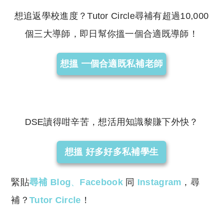
想追返學校進度？Tutor Circle尋補有超過10,000
個三大導師，即日幫你搵一個合適既導師！
想搵 一個合適既私補老師
DSE讀得咁辛苦，想活用知識黎賺下外快？
想搵 好多好多私補學生
緊貼
尋補 Blog
、
Facebook
同
Instagram
，尋
補？
Tutor Circle
！