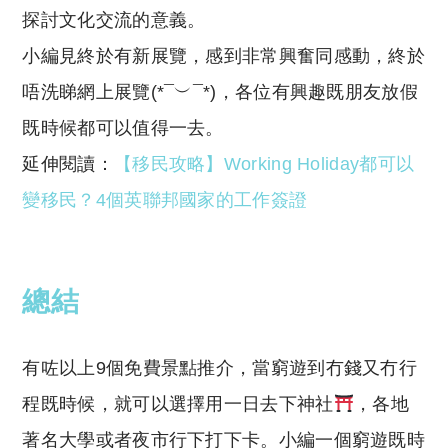
探討文化交流的意義。
小編見終於有新展覽，感到非常興奮同感動，終於
唔洗睇網上展覽(*¯︶¯*)，各位有興趣既朋友放假
既時候都可以值得一去。
延伸閱讀：
【移民攻略】Working Holiday都可以
變移民？4個英聯邦國家的工作簽證
總結
有咗以上9個免費景點推介，當窮遊到冇錢又冇行
程既時候，就可以選擇用一日去下神社
，各地
著名大學或者夜市行下打下卡。小編一個窮遊既時