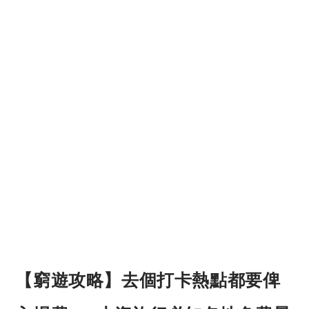
【窮遊攻略】去個打卡熱點都要俾