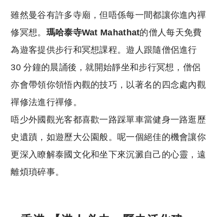
雖然曼谷有許多寺廟，但唔係每一間都讓你進內禪
修冥想。
瑪哈泰寺
Wat Mahathat
的僧人每天免費
為遊客提供步行和冥想課程。遊人跟隨僧侶進行
30 分鐘的晨誦後，就開始靜坐和步行冥想，僧侶
亦會帶領你領悟內觀的技巧，以著名的四念處內觀
禪修法進行禪修。
唔少外國觀光客都喜歡一路踩單車當健身一路逛歷
史遺蹟，如遊歷大公園般。呢一個絕佳的機會讓你
更深入瞭解泰國文化和坐下來沉澱自己的心靈，遠
離煩瑣碎事。