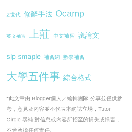
Ocamp
修辭手法
Z世代
上莊
議論文
中文補習
英文補習
slp smaple
補習網
數學補習
大學五件事
綜合格式
*此文章由 Blogger個人／編輯團隊 分享並僅供參
考，意見及內容並不代表本網誌立場，Tutor
Circle 尋補 對信息或內容所招至的損失或損害，
不會承擔任何責任。