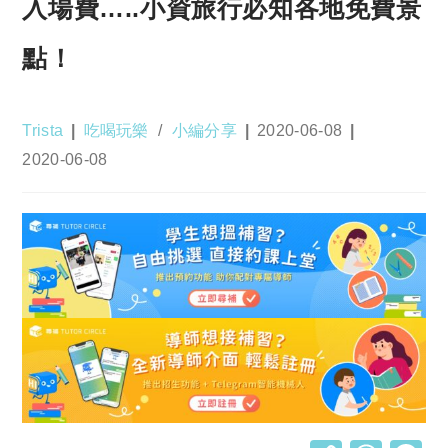
入場費…..小資旅行必知各地免費景
點！
Post
Post
Post
Trista
吃喝玩樂
/
小編分享
2020-06-08
author:
category:
published:
Post
2020-06-08
last
modified: