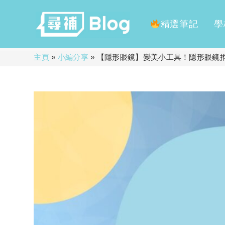
精選筆記
學
Skip
主頁
»
小編分享
»
【隱形眼鏡】變美小工具！隱形眼鏡
to
content