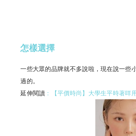
怎樣選擇
一些大眾的品牌就不多說啦，現在說一些
過的。
延伸閱讀
：
【平價時尚】大學生平時著咩用咩？唔