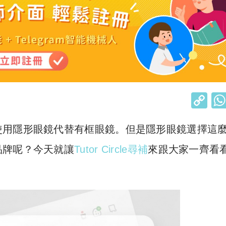
C
o
使用隱形眼鏡代替有框眼鏡。但是隱形眼鏡選擇這
p
y
品牌呢？今天就讓
Tutor Circle尋補
來跟大家一齊看
Li
n
k