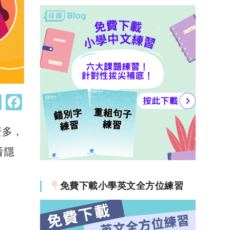
W
F
h
a
麼多，
at
c
s
e
看隱
A
b
p
o
免費下載小學英文全方位練習
p
o
k