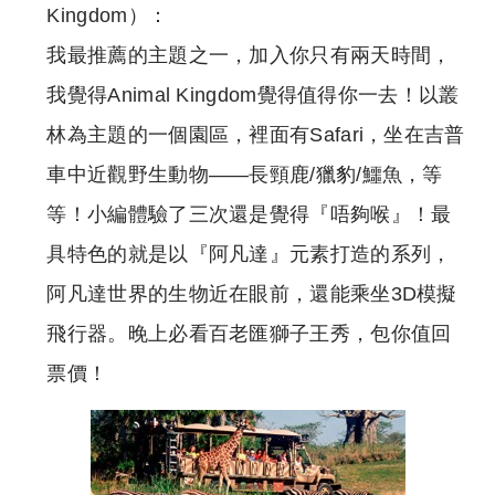
Kingdom）：
我最推薦的主題之一，加入你只有兩天時間，
我覺得Animal Kingdom覺得值得你一去！以叢
林為主題的一個園區，裡面有Safari，坐在吉普
車中近觀野生動物——長頸鹿/獵豹/鱷魚，等
等！小編體驗了三次還是覺得『唔夠喉』！最
具特色的就是以『阿凡達』元素打造的系列，
阿凡達世界的生物近在眼前，還能乘坐3D模擬
飛行器。晚上必看百老匯獅子王秀，包你值回
票價！