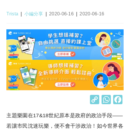
Post
Post
Post
Post
Trista
小編分享
2020-06-16
2020-06-16
author:
category:
published:
last
modified:
C
W
o
h
主題樂園在17&18世紀原本是政府的政治手段——
p
at
y
s
若讓市民沈迷玩樂，便不會干涉政治！如今世界各