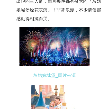
出現的主人翁，而且每晚都有盛大的『灰姑
娘城堡煙花表演』！非常浪漫，不少情侶都
感動得相擁而哭。
灰姑娘城堡_
圖片來源