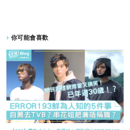
y
s
Li
A
n
p
k
p
你可能會喜歡