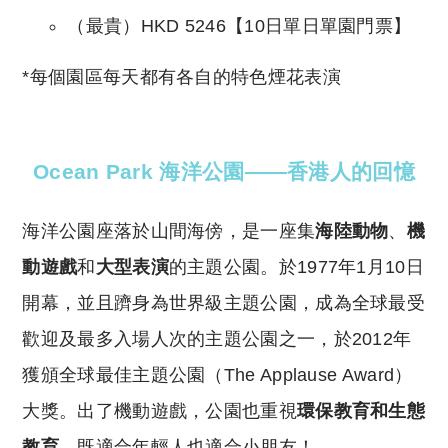
（最貴）HKD 5246【10日單日單園門票】
*每個園區每天都有各自的特色煙花表演
Ocean Park 海洋公園——香港人的回憶
海洋公園座落於山間海傍，是一座集
海陸動物
、
機
動遊戲
和
大型表演
的主題公園。於1977年1月10日
開幕，並且躋身為世界級主題公園，成為全球最受
歡迎及最多入場人次的主題公園之一，於2012年
獲頒全球最佳主題公園（The Applause Award）
大獎。出了機動遊戲，公園也重視
環保教育和生態
教育
，既適合年輕人也適合小朋友！