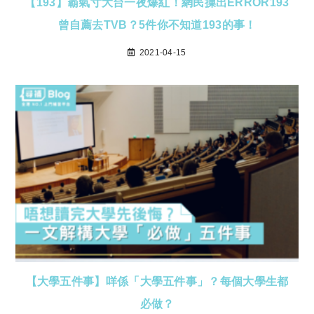
【193】霸氣寸大台一夜爆紅！網民摷出ERROR193
曾自薦去TVB？5件你不知道193的事！
2021-04-15
【大學五件事】咩係「大學五件事」？每個大學生都
必做？