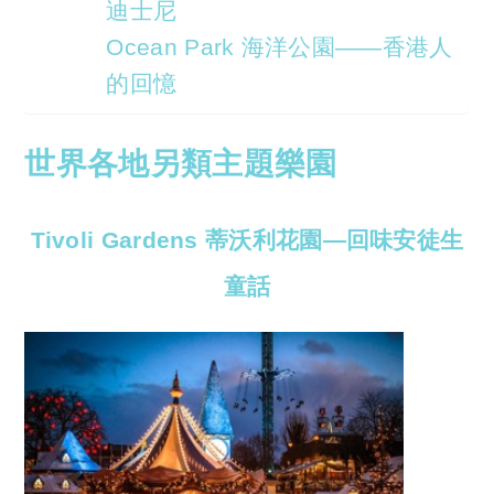
迪士尼
Ocean Park 海洋公園——香港人
的回憶
世界各地另類主題樂園
Tivoli Gardens 蒂沃利花園—回味安徒生
童話