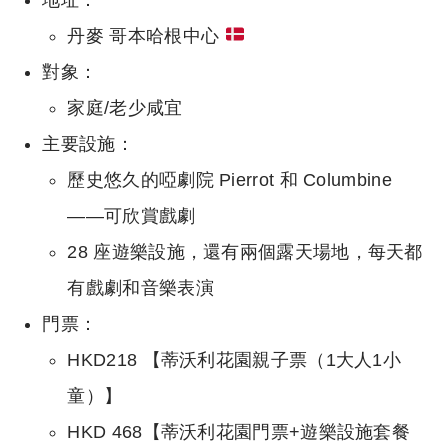
丹麥 哥本哈根中心
對象：
家庭/老少咸宜
主要設施：
歷史悠久的啞劇院 Pierrot 和 Columbine
——可欣賞戲劇
28 座遊樂設施，還有兩個露天場地，每天都
有戲劇和音樂表演
門票：
HKD218 【蒂沃利花園親子票（1大人1小
童）】
HKD 468【蒂沃利花園門票+遊樂設施套餐