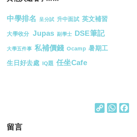
中學排名
英文補習
升中面試
呈分試
Jupas
DSE筆記
大學收分
副學士
私補價錢
暑期工
Ocamp
大學五件事
任坐Cafe
生日好去處
IQ題
C
W
o
h
p
at
留言