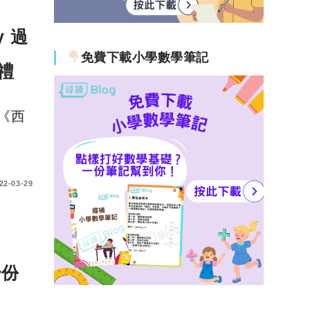
y 過
免費下載小學數學筆記
禮
 《西
22-03-29
一份