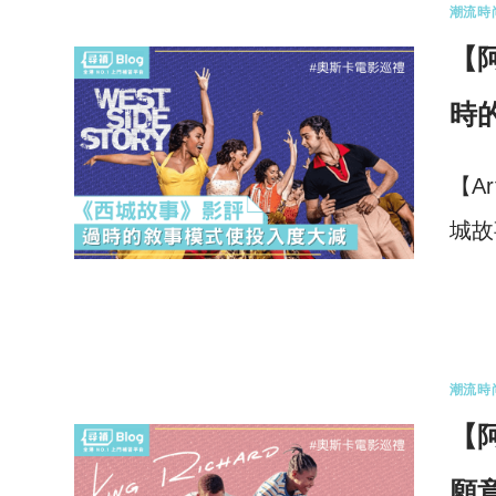
潮流時
【阿
時
【A
城故
0 
潮流時
【阿
願