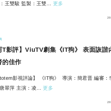
：王雙駿 監製：王雙…
更多
COMMENTS
20
尚
阿T影評】ViuTV劇集《IT狗》 表面詼諧
警的佳作
rtotem影視評論】 《IT狗》 導演：簡君晋 編審
唐翠萍 主演：凌…
更多
COMMENTS
20