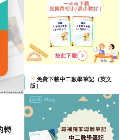
意念
審：黃
免費下載中二數學筆記（英文
版）
22-03-21
的轉