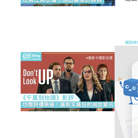
0 
潮流時
【阿
諷
【A
《千
0 