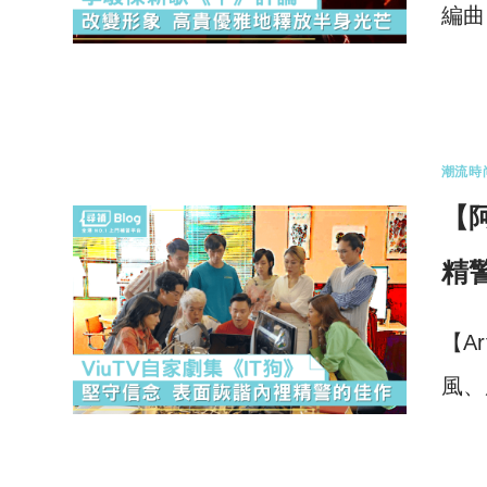
編曲
0 
潮流時
【
精
【A
風、
0 