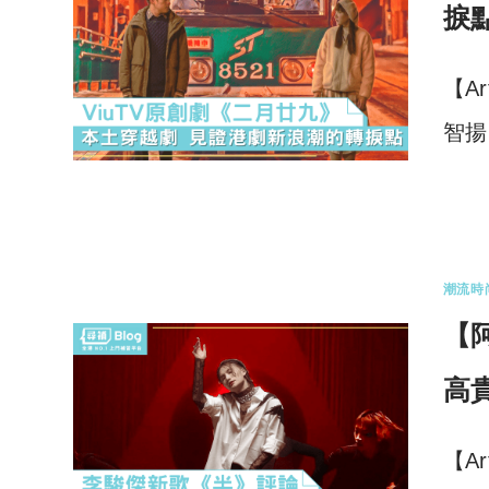
捩
【A
智揚
0 
潮流時
【
高
【A