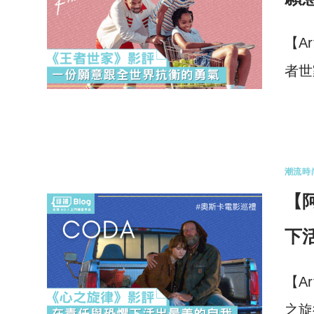
【A
者世
0 
潮流時
【
下
【A
之旋