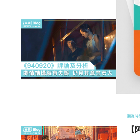
潮流時
【
宏
【A
智揚
0 
潮流時
【