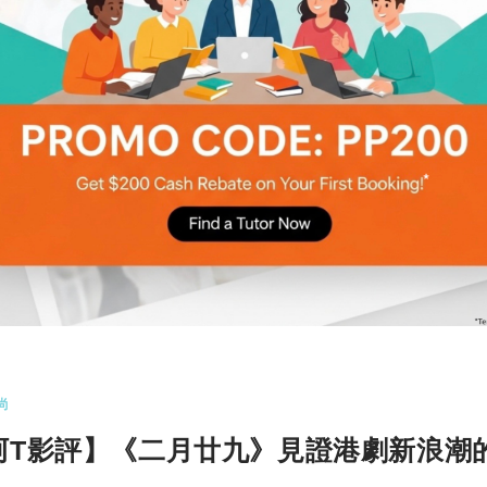
尚
阿T影評】《940920》 縱有失誤仍見其
大
rtotem影視評論】 《940920》 導演：羅嘉駿 編
 主演：劉俊謙…
更多
COMMENTS
20
尚
阿T影評】《二月廿九》見證港劇新浪潮