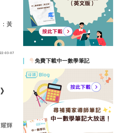
審：黃
22-03-07
免費下載中一數學筆記
半》
周耀輝