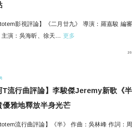
點
rtotem影視評論】《二月廿九》 導演：羅嘉駿 編
 主演：吳海昕、徐天…
更多
COMMENTS
20
尚
阿T流行曲評論】李駿傑Jeremy新歌《
貴優雅地釋放半身光芒
rtotem流行曲評論】《半》 作曲：吳林峰 作詞：