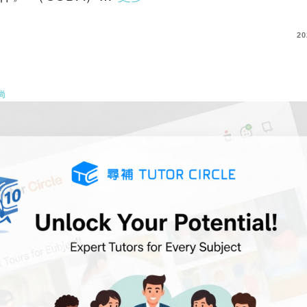
COMMENTS
20
尚
T影評】《千萬別抬頭》Don‘t Look U
刺又瘋狂的滅世警示｜奧斯卡電影巡禮
rtotem作者精選】《千萬別抬頭》｜奧斯卡電影巡
萬別抬頭》（Don‘…
更多
COMMENTS
20