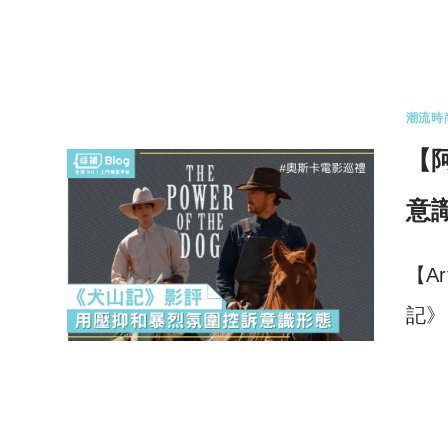
0 
潮流時
【
意
【A
記》
0 