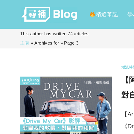
精選筆記
學
Skip
This author has written 74 articles
to
主頁
»
Archives for
»
Page 3
content
潮流時
【阿
對
【A
《Dr