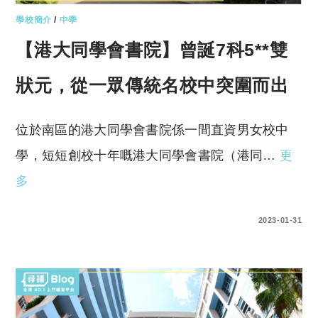
學校簡介
/
中學
【港大同學會書院】曾誕7科5**雙
狀元，從一眾傳統名校中突圍而出
位於南區的港大同學會書院係一間直資男女校中
學，短短創校十年嘅港大同學會書院（港同…
更
多
0 COMMENTS
2023-01-31