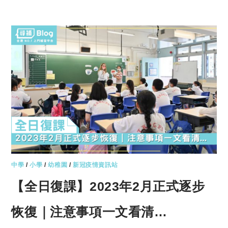
中學
/
小學
/
幼稚園
/
新冠疫情資訊站
【全日復課】2023年2月正式逐步
恢復｜注意事項一文看清…