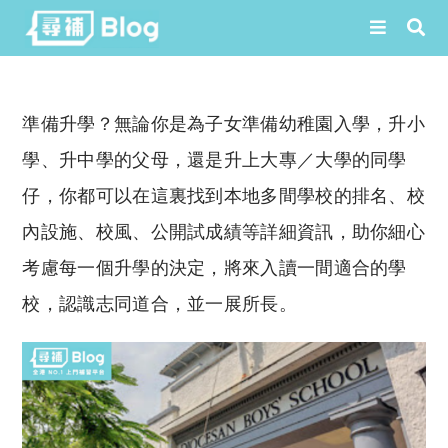
Skip
to
準備升學？無論你是為子女準備幼稚園入學，升小
content
學、升中學的父母，還是升上大專／大學的同學
仔，你都可以在這裏找到本地多間學校的排名、校
內設施、校風、公開試成績等詳細資訊，助你細心
考慮每一個升學的決定，將來入讀一間適合的學
校，認識志同道合，並一展所長。