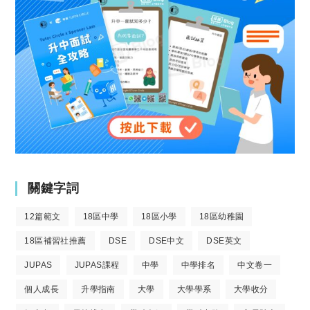
關鍵字詞
12篇範文
18區中學
18區小學
18區幼稚園
18區補習社推薦
DSE
DSE中文
DSE英文
JUPAS
JUPAS課程
中學
中學排名
中文卷一
個人成長
升學指南
大學
大學學系
大學收分