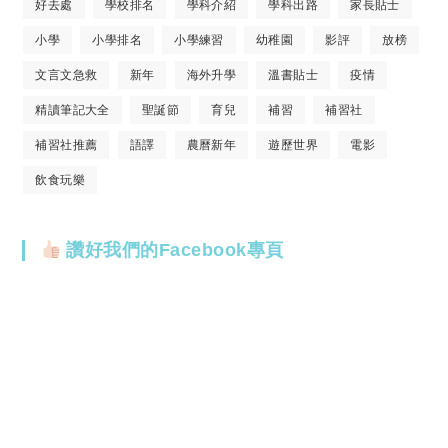
好去處
學校排名
學科介紹
學科出路
家長貼士
小學
小學排名
小學練習
幼稚園
影評
放榜
文言文急救
新年
海外升學
溫書貼士
疫情
精讀筆記大全
聖誕節
育兒
補習
補習社
補習社推薦
語譯
農曆新年
遊歷世界
電影
飲食玩樂
讚好我們的Facebook專頁