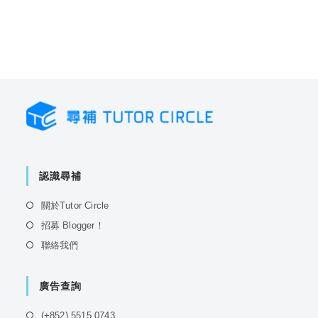
認識尋補
Opens
關於Tutor Circle
in
Opens
招募 Blogger！
a
in
Opens
聯絡我們
new
a
in
tab
new
a
tab
廣告查詢
new
tab
Opens
(+852) 5515 0743