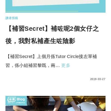
讀者投稿
【補習Secret】補咗呢2個女仔之
後，我對私補產生咗陰影
【補習Secret】上個月係Tutor Circle接左單補
習，係小組補習黎既，兩…
更多
2 COMMENTS
2019-03-27