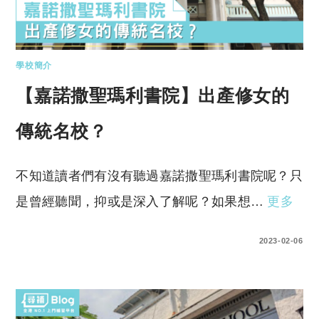
學校簡介
【嘉諾撒聖瑪利書院】出產修女的
傳統名校？
不知道讀者們有沒有聽過嘉諾撒聖瑪利書院呢？只
是曾經聽聞，抑或是深入了解呢？如果想…
更多
0 COMMENTS
2023-02-06