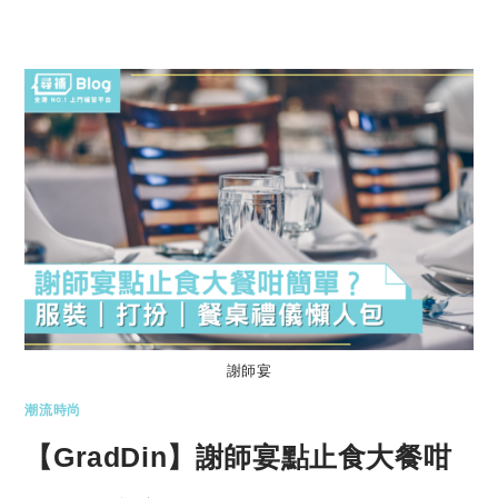
謝師宴
潮流時尚
【GradDin】謝師宴點止食大餐咁