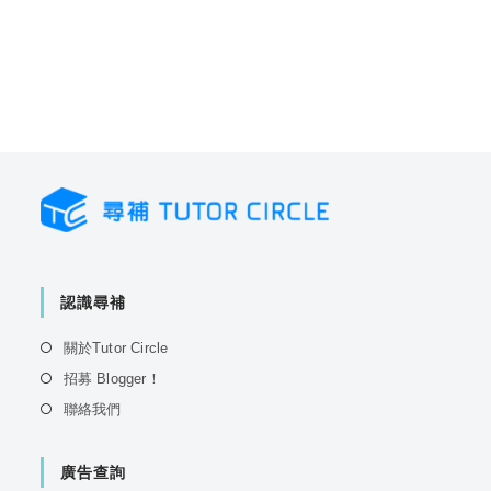
認識尋補
Opens
關於Tutor Circle
in
Opens
招募 Blogger！
a
in
Opens
聯絡我們
new
a
in
tab
new
a
tab
廣告查詢
new