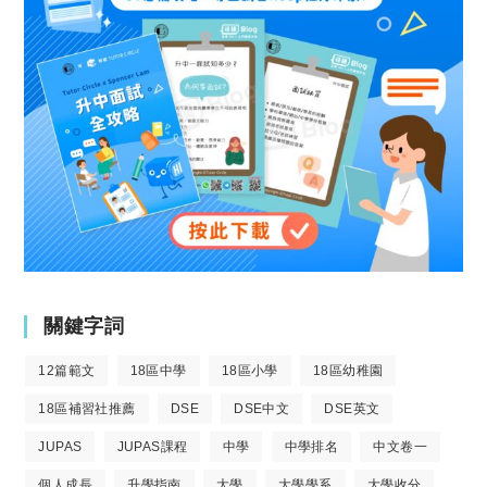
關鍵字詞
12篇範文
18區中學
18區小學
18區幼稚園
18區補習社推薦
DSE
DSE中文
DSE英文
JUPAS
JUPAS課程
中學
中學排名
中文卷一
個人成長
升學指南
大學
大學學系
大學收分