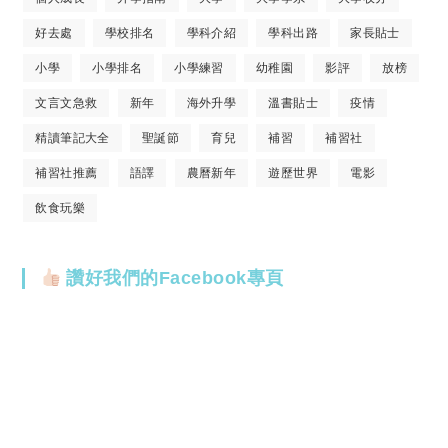
好去處
學校排名
學科介紹
學科出路
家長貼士
小學
小學排名
小學練習
幼稚園
影評
放榜
文言文急救
新年
海外升學
溫書貼士
疫情
精讀筆記大全
聖誕節
育兒
補習
補習社
補習社推薦
語譯
農曆新年
遊歷世界
電影
飲食玩樂
讚好我們的Facebook專頁