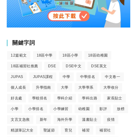
關鍵字詞
12篇範文
18區中學
18區小學
18區幼稚園
18區補習社推薦
DSE
DSE中文
DSE英文
JUPAS
JUPAS課程
中學
中學排名
中文卷一
個人成長
升學指南
大學
大學學系
大學收分
好去處
學校排名
學科介紹
學科出路
家長貼士
小學
小學排名
小學練習
幼稚園
影評
放榜
文言文急救
新年
海外升學
溫書貼士
疫情
精讀筆記大全
聖誕節
育兒
補習
補習社