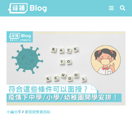
Skip
to
content
小編分享
/
新冠疫情資訊站