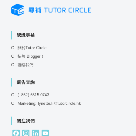
認識尋補
Opens
關於Tutor Circle
in
Opens
招募 Blogger！
a
in
Opens
聯絡我們
new
a
in
tab
new
a
tab
廣告查詢
new
tab
Opens
(+852) 5515 0743
in
Opens
Marketing: lynette.li@tutorcircle.hk
a
in
new
a
tab
關注我們
new
tab
F
I
L
Y