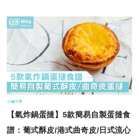
小編分享
【氣炸鍋蛋撻】5款簡易自製蛋撻食
譜：葡式酥皮/港式曲奇皮/日式流心