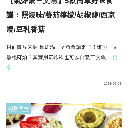
【氣炸鍋三文魚】5款簡單好味食
譜：照燒味/蕃茄檸檬/胡椒鹽/西京
燒/豆乳香菇
封面圖片來源 氣炸鍋三文魚食譜來了！嫌煎三文
魚很麻煩？其實用氣炸鍋也可以自製三文魚…
更
多
0 COMMENTS
2021-03-09