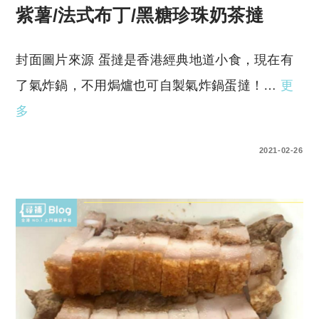
紫薯/法式布丁/黑糖珍珠奶茶撻
封面圖片來源 蛋撻是香港經典地道小食，現在有
了氣炸鍋，不用焗爐也可自製氣炸鍋蛋撻！…
更
多
0 COMMENTS
2021-02-26