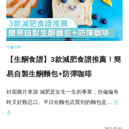
小編分享
【生酮食譜】3款減肥食譜推薦！簡
易自製生酮麵包+防彈咖啡
封面圖片來源 減肥是女生一生的事業，但偏偏有
時又好難忍口。平日在麵包店買到的麵包是…
更
多
0 COMMENTS
2021-02-01