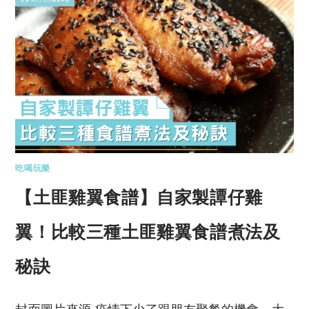
吃喝玩樂
【土匪雞翼食譜】自家製譚仔雞
翼！比較三種土匪雞翼食譜煮法及
秘訣