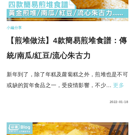
小編分享
【煎堆做法】4款簡易煎堆食譜：傳
統/南瓜/紅豆/流心朱古力
新年到了，除了年糕及蘿蔔糕之外，煎堆也是不可
或缺的賀年食品之一，受疫情影響，不少…
更多
0 COMMENTS
2022-01-18