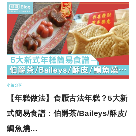
小編分享
【年糕做法】食厭古法年糕？5大新
式簡易食譜：伯爵茶/Baileys/酥皮/
鯛魚燒…