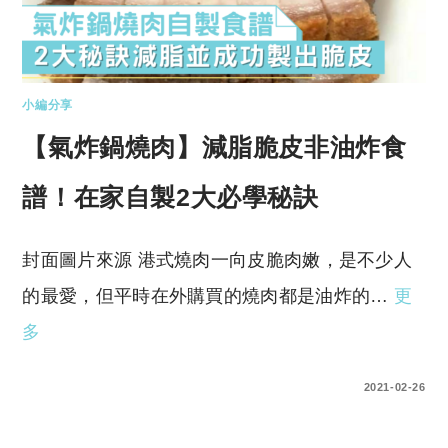
小編分享
【氣炸鍋燒肉】減脂脆皮非油炸食
譜！在家自製2大必學秘訣
封面圖片來源 港式燒肉一向皮脆肉嫩，是不少人
的最愛，但平時在外購買的燒肉都是油炸的…
更
多
0 COMMENTS
2021-02-26