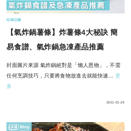
吃喝玩樂
【氣炸鍋薯條】炸薯條4大秘訣 簡
易食譜、氣炸鍋急凍產品推薦
封面圖片來源 氣炸鍋絕對是「懶人恩物」，不需
任何烹調技巧，只要將食物放進去就能快速…
更
多
0 COMMENTS
2021-01-29