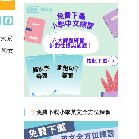
W
F
h
a
大家
at
c
s
e
這所女
A
b
p
o
p
o
k
免費下載小學英文全方位練習