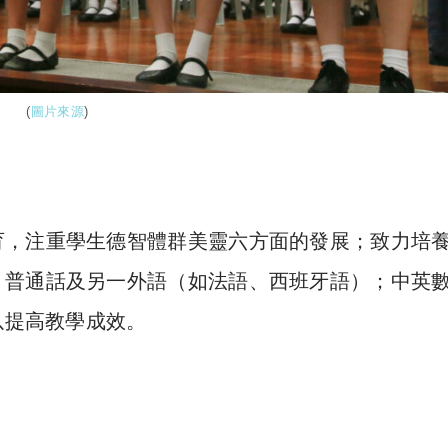
(
圖片來源
)
育，注重學生德智體群美靈六方面的發展；致力培
、普通話及另一外語（如法語、西班牙語）；中英
以提高教學成效。