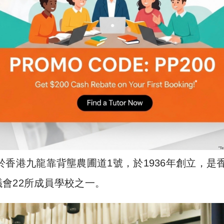
ol）位於香港九龍靠背壟農圃道1號，於1936年創立，是
會22所成員學校之一。