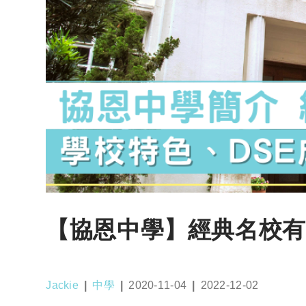
【協恩中學】經典名校有咩
Post
Post
Post
Post
Jackie
中學
2020-11-04
2022-12-02
author:
category:
published:
last