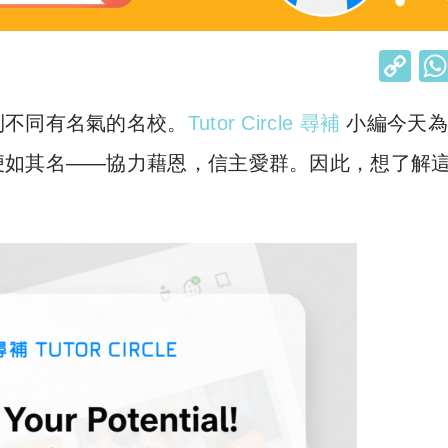
C
o
到不同有名氣的名校。
Tutor Circle 尋補
小編今天為
p
y
便如其名——協力藉恩，信主愛群。因此，想了解
Li
n
k