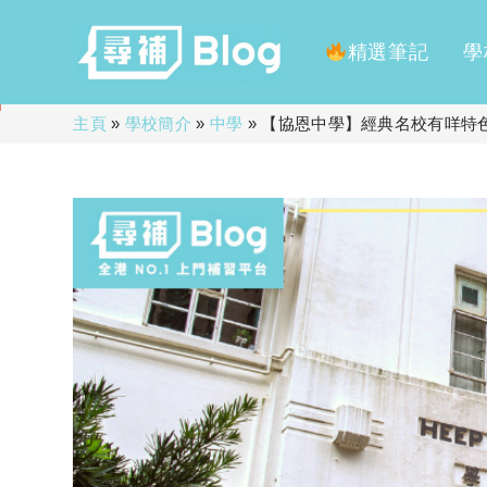
精選筆記
學
Skip
主頁
»
學校簡介
»
中學
»
【協恩中學】經典名校有咩特色？
to
content