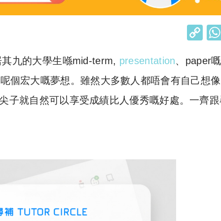
C
o
九的大學生喺mid-term,
presentation
、paper
p
y
咗呢個宏大嘅夢想。雖然大多數人都唔會有自己想像
Li
，呢班尖子就自然可以享受成績比人優秀嘅好處。一齊
n
k