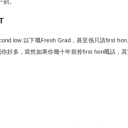
一刻。
T
d low 以下嘅Fresh Grad，甚至係只請first ho
多，當然如果你幾十年前拎first hon嘅話，