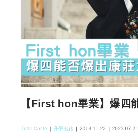
【First hon畢業】
Post
Post
Post
Post
Tutor Circle
升學出路
2018-11-23
2023-07-2
author:
category:
published:
last