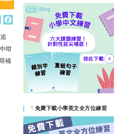
W
F
h
a
嘅追
at
c
s
e
中咁
A
b
跟尋補
p
o
p
o
k
免費下載小學英文全方位練習