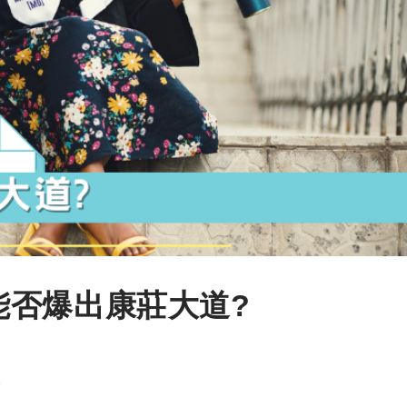
爆四能否爆出康莊大道?
1