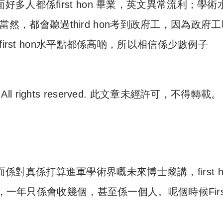
現入面好多人都係first hon 畢業，英文異常流利；學術
。當然，都會聽過third hon考到政府工，因為政府
irst hon水平點都係高啲，所以相信係少數例子
. All rights reserved. 此文章未經許可，不得轉載。
e 尋補. All rights reserved. 此文章未經許可，不得轉載。
，而係對真係打算進軍學術界嘅未來博士黎講，first h
，一年只係會收幾個，甚至係一個人。呢個時候Firs