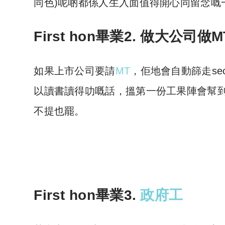
同色)呢啲都係人生入面值得開心同留念嘅
First hon畢業2. 做大公司做M
如果上市公司要請
MT
，佢地會自動篩走secon
以讀書讀得叻嘅話，搵第一份工果陣會幫到你好
不提也罷。
First hon畢業3.
政府工