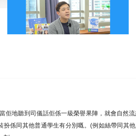
自豪，當佢地聽到司儀話佢係一級榮譽果陣，就會自然
學生嘅裝扮係同其他普通學生有分別嘅。(例如絲帶同其