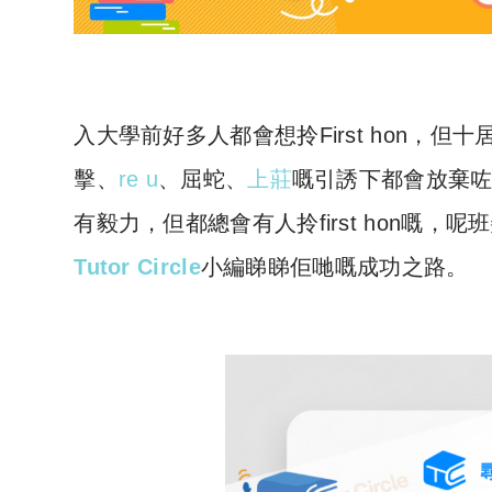
入大學前好多人都會想拎First hon，但十居其
擊、
re u
、屈蛇、
上莊
嘅引誘下都會放棄
有毅力，但都總會有人拎first hon嘅
Tutor Circle
小編睇睇佢哋嘅成功之路。