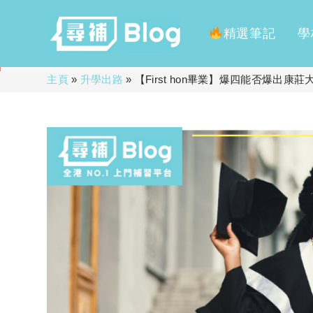
精選筆記
學
Skip
主頁
»
升學出路
»
【First hon畢業】爆四能否爆出康莊
to
content