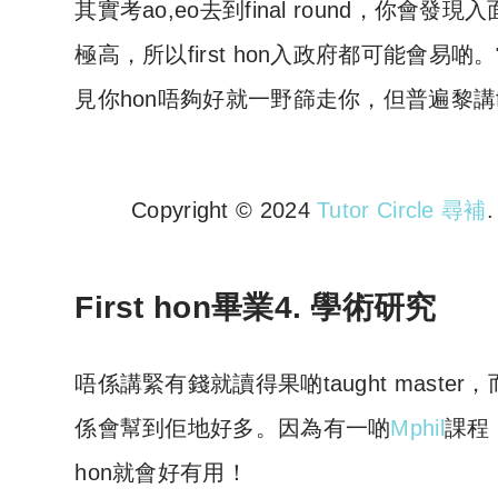
其實考ao,eo去到final round，你會發
極高，所以first hon入政府都可能會易啲
見你hon唔夠好就一野篩走你，但普遍黎講f
Copyright © 2024
Tutor Circle 尋補
Copyright © 2023 Tutor Circl
First hon畢業4. 學術研究
唔係講緊有錢就讀得果啲taught master
係會幫到佢地好多。因為有一啲
Mphil
課程
hon就會好有用！