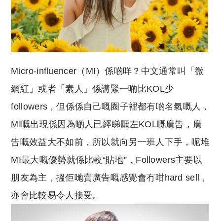
Micro-influencer（MI）係啲咩？中文通常叫「微
網紅」或者「素人」係講緊一啲比KOL少
followers，但係係自己嘅圈子裡都有啲名氣嘅人，
MI嘅出現係因為啲人已經睇厭左KOL嘅廣告，廣
告嘅效益大不如前，所以就向另一班人下手，呢堆
MI最大嘅優勢就係比較“貼地”，Followers主要以
朋友為主，搵佢哋賣廣告嘅感覺會冇咁hard sell，
亦會比較易令人接受。