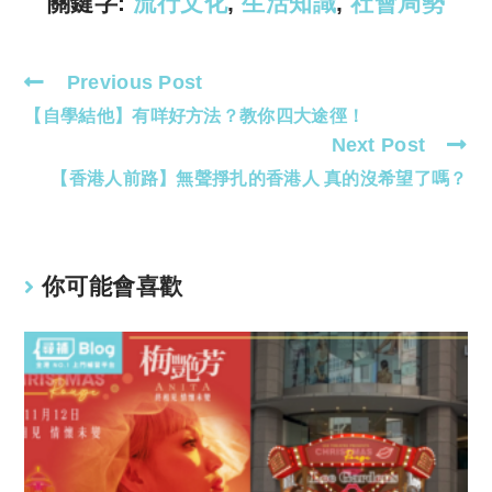
k
p
關鍵字:
流行文化
,
生活知識
,
社會局勢
Previous Post
Read
【自學結他】有咩好方法？教你四大途徑！
more
Next Post
articles
【香港人前路】無聲掙扎的香港人 真的沒希望了嗎？
你可能會喜歡