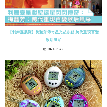
【利舞臺展覽】梅艷芳傳奇星光起步點 跨代重現百變
歌后風采
2021-11-22