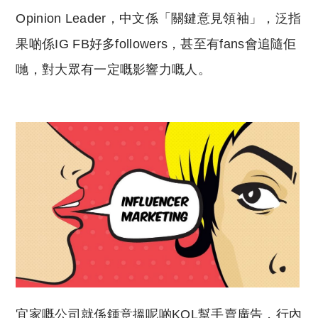
Opinion Leader，中文係「關鍵意見領袖」，泛指
果啲係IG FB好多followers，甚至有fans會追隨佢
哋，對大眾有一定嘅影響力嘅人。
宜家嘅公司就係鍾意搵呢啲KOL幫手賣廣告，行內