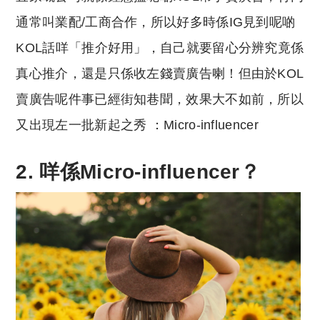
通常叫業配/工商合作，所以好多時係IG見到呢啲
KOL話咩「推介好用」，自己就要留心分辨究竟係
真心推介，還是只係收左錢賣廣告喇！但由於KOL
賣廣告呢件事已經街知巷聞，效果大不如前，所以
又出現左一批新起之秀 ：Micro-influencer
2. 咩係Micro-influencer？