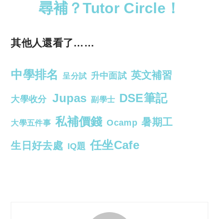
尋補？Tutor Circle！
其他人還看了……
中學排名
英文補習
升中面試
呈分試
Jupas
DSE筆記
大學收分
副學士
私補價錢
暑期工
Ocamp
大學五件事
任坐Cafe
生日好去處
IQ題