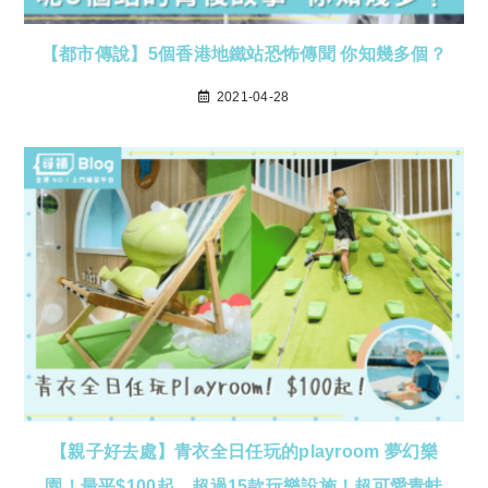
【都市傳說】5個香港地鐵站恐怖傳聞 你知幾多個？
2021-04-28
【親子好去處】青衣全日任玩的playroom 夢幻樂
園！最平$100起，超過15款玩樂設施！超可愛青蛙