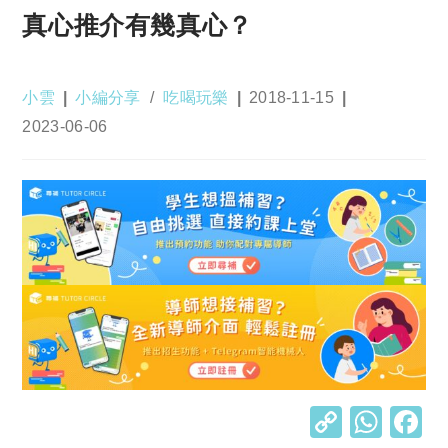
真心推介有幾真心？
Post
Post
Post
小雲
小編分享
/
吃喝玩樂
2018-11-15
author:
category:
published:
Post
2023-06-06
last
modified:
C
W