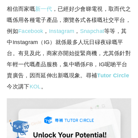
o
h
相信而家嘅
新一代
，已經好少會睇電視，取而代之
p
at
y
s
嘅係用各種電子產品，瀏覽各式各樣嘅社交平台，
Li
A
例如
Facebook
，
Instagram
，
Snapchat
等等，其
n
p
中Instagram（IG）就係最多人玩日碌夜碌嘅平
k
p
台。有見及此，商家亦開始捉緊商機，尤其係針對
年輕一代嘅產品服務，集中晒係FB，IG呢啲平台
賣廣告，因而延伸出新嘅現象。尋補
Tutor Circle
今次講下
KOL
。