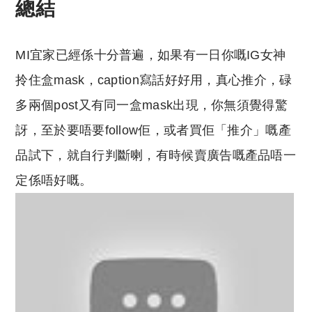
總結
MI宜家已經係十分普遍，如果有一日你嘅IG女神
拎住盒mask，caption寫話好好用，真心推介，碌
多兩個post又有同一盒mask出現，你無須覺得驚
訝，至於要唔要follow佢，或者買佢「推介」嘅產
品試下，就自行判斷喇，有時候賣廣告嘅產品唔一
定係唔好嘅。