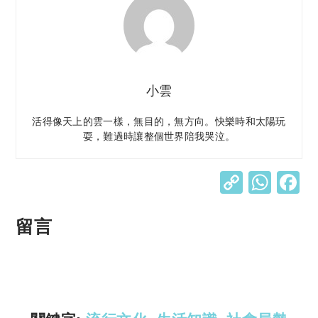
小雲
活得像天上的雲一樣，無目的，無方向。快樂時和太陽玩
耍，難過時讓整個世界陪我哭泣。
C
W
o
h
p
at
留言
y
s
Li
A
n
p