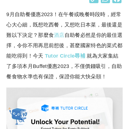
o
h
9月自助餐優惠2023！在午餐或晚餐時段時，經常
p
at
y
s
心大心細，既想吃西餐，又想吃日本菜，最後還是
Li
A
難以下決定？那麼食
酒店
自助餐必然是你的最佳選
n
p
擇，令你不用再思前想後，甚麼國家特色的菜式都
k
p
能吃得到！今天
Tutor Circle尋補
就為大家集結
了多項本月Buffet優惠2023，不僅價錢吸引，自助
餐食物水準也有保證，保證你能大快朵頤！