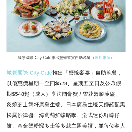
城景國際 City Café推出蟹蠔饗宴自助晚餐（
圖片來源
）
城景國際 City Café
推出「蟹蠔饗宴」自助晚餐，
以優惠價星期一至四$528、星期五至日及公眾假
期$548起（成人）享法國膏蟹 / 雪花蟹腳冷盤、
炙燒芝士蟹籽廣島生蠔、日本廣島生蠔天婦羅配黑
松露沙律醬、海葡萄鮮蠔咯嗲、潮式迷你鮮蠔仔
餅、黃金蟹粉蝦多士等多款主題美饌，並每位客人