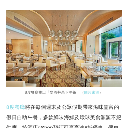
8度餐廳推出「皇牌芒果下午茶」（
圖片來源
）
8度餐廳
將在每個週末及公眾假期帶來滋味豐富的
假日自助午餐，多款鮮味海鮮及環球美食源源不絕
供應。於酒店eShop預訂可享高達8折優惠。優惠