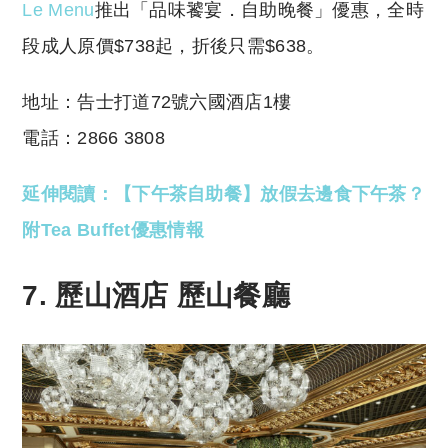
Le Menu
推出「品味饕宴．自助晚餐」優惠，全時
段成人原價$738起，折後只需$638。
地址：告士打道72號六國酒店1樓
電話：2866 3808
延伸閱讀：【下午茶自助餐】放假去邊食下午茶？
附Tea Buffet優惠情報
7. 歷山酒店
歷山
餐廳