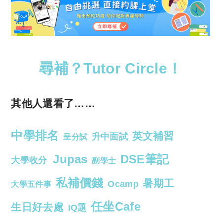
尋補？Tutor Circle！
其他人還看了……
中學排名
英文補習
升中面試
呈分試
Jupas
DSE筆記
大學收分
副學士
私補價錢
暑期工
Ocamp
大學五件事
任坐Cafe
生日好去處
IQ題