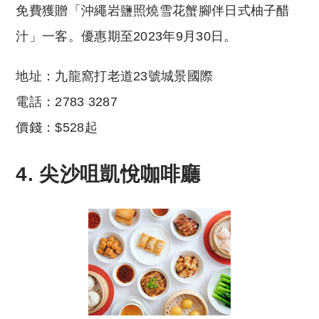
免費獲贈「沖繩岩鹽照燒雪花蟹腳伴日式柚子醋
汁」一客。優惠期至2023年9月30日。
地址：九龍窩打老道23號城景國際
電話：2783 3287
價錢：$528起
4. 尖沙咀凱悅咖啡廳