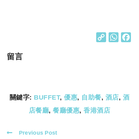
C
W
o
h
p
at
留言
y
s
Li
A
n
p
k
p
關鍵字:
BUFFET
,
優惠
,
自助餐
,
酒店
,
酒
店餐廳
,
餐廳優惠
,
香港酒店
Previous Post
Read