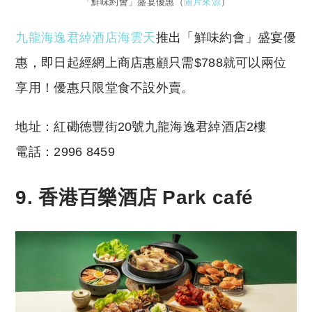
「鮮味約會」盛宴優惠（
圖片來源
）
九龍海逸君綽酒店海雲天
推出「鮮味約會」盛宴優
惠，即日起經網上商店惠顧只需$788就可以兩位
享用！優惠只限堂食不設外賣。
地址：紅磡德豐街20號九龍海逸君綽酒店2樓
電話：2996 8459
9. 香港百樂酒店 Park café