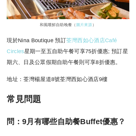
和風嚐鮮自助晚餐（
圖片來源
）
現於Nina Boutique 預訂
荃灣西如心酒店Café
Circles
星期一至五自助午餐可享75折優惠; 預訂星
期六、日及公眾假期自助午餐則可享8折優惠。
地址：荃灣楊屋道8號荃灣西如心酒店9樓
常見問題
問：9月有哪些自助餐Buffet優惠？