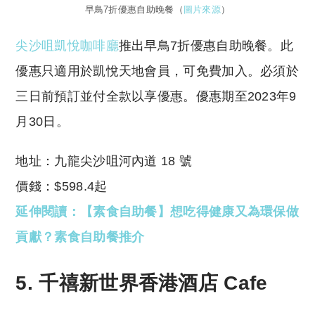
早鳥7折優惠自助晚餐（
圖片來源
）
尖沙咀凱悅咖啡廳
推出早鳥7折優惠自助晚餐。此
優惠只適用於凱悅天地會員，可免費加入。必須於
三日前預訂並付全款以享優惠。優惠期至2023年9
月30日。
地址：九龍尖沙咀河內道 18 號
價錢：$598.4起
延伸閱讀：【素食自助餐】想吃得健康又為環保做
貢獻？素食自助餐推介
5. 千禧新世界香港酒店 Cafe