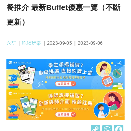
餐推介 最新Buffet優惠一覽（不斷
更新）
Post
Post
Post
Post
六研
吃喝玩樂
2023-09-05
2023-09-06
author:
category:
published:
last
modified:
C
W