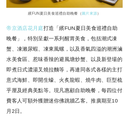
繽FUN夏日美食巡禮自助晚餐（
圖片來源
）
帝京酒店花月庭
打造「繽FUN夏日美食巡禮自助
晚餐」，特別呈獻一系列醒胃美食，包括潮式凍
蟹、凍瀨尿蝦、凍東風螺，以及香氣四溢的潮洲滷
水美食區、惹味香辣的避風塘炒蟹、以及新登場的
即煮日式濃湯叉燒拉麵等，再連同各式各樣的主打
意式海鮮、即開生蠔、火炙龍蝦、燒牛肉、巨型梳
乎厘及經典美點等。現凡惠顧自助晚餐，每四位付
費客人可額外獲贈迷你佛跳牆乙客。推廣期至10
月2日。