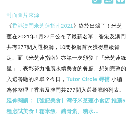
o
h
封面圖片來源
p
at
y
s
《
香港澳門米芝蓮指南2021
》終於出爐了！米芝
Li
A
蓮在2021年1月27日公布了最新名單，香港及澳門
n
p
共有277間入選餐廳，10間餐廳首次獲得星級肯
k
p
定。而《米芝蓮指南》亦第一次頒發了「米芝蓮綠
星」，表彰努力推廣永續美食的餐廳。想知完整的
入選餐廳的名單？今日，
Tutor Circle 尋補
小編
為你整理了香港及澳門共277間入選餐廳的列表。
延伸閱讀：【強記美食】灣仔米芝蓮小食店 推薦5
種必試美食！糯米飯、豬骨粥、糖水…