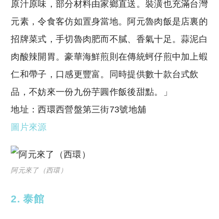
原汁原味，部分材料由家鄉直送。裝潢也充滿台灣
元素，令食客仿如置身當地。阿元魯肉飯是店裏的
招牌菜式，手切魯肉肥而不膩、香氣十足。蒜泥白
肉酸辣開胃。豪華海鮮煎則在傳統蚵仔煎中加上蝦
仁和帶子，口感更豐富。同時提供數十款台式飲
品，不妨來一份九份芋圓作飯後甜點。」
地址：西環西營盤第三街73號地舖
圖片來源
阿元來了（西環）
2.
泰館