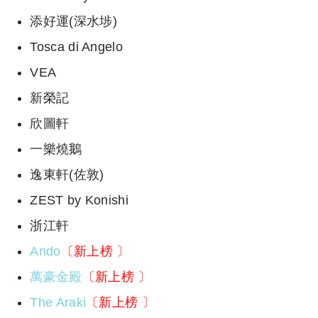
添好運(深水埗)
Tosca di Angelo
VEA
新榮記
欣圖軒
一樂燒鵝
逸東軒(佐敦)
ZEST by Konishi
浙江軒
Ando
〔新上榜 〕
萬豪金殿
〔新上榜 〕
The Araki
〔新上榜 〕