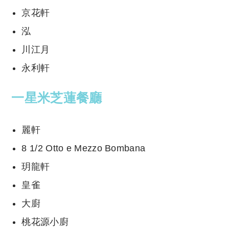
京花軒
泓
川江月
永利軒
一星
米芝蓮餐廳
麗軒
8 1/2 Otto e Mezzo Bombana
玥龍軒
皇雀
大廚
桃花源小廚