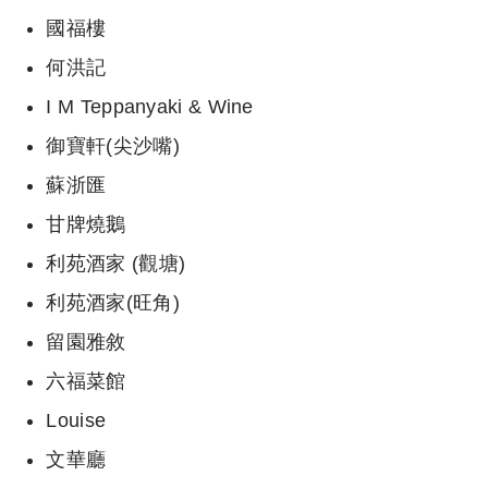
國福樓
何洪記
I M Teppanyaki & Wine
御寶軒(尖沙嘴)
蘇浙匯
甘牌燒鵝
利苑酒家 (觀塘)
利苑酒家(旺角)
留園雅敘
六福菜館
Louise
文華廳