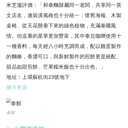
米芝蓮評價：「和泰麵隸屬同一老闆，共享同一英
文店名，連裝潢風格也十分統一：懷舊海報、木製
桌椅、從天花懸垂下來的綠色植物，充滿泰國風
情。但這裏的菜單更加豐富，其中泰北咖喱使用十
一種香料，每天經八小時烹調而成，配以雞蛋製作
的麵條，香濃可口，與新鮮製作的煎餅更是絕配。
甜品如甜煎餅、芒果糯米飯也十分出色。」
地址：上環蘇杭街23號地下
圖片來源
泰館