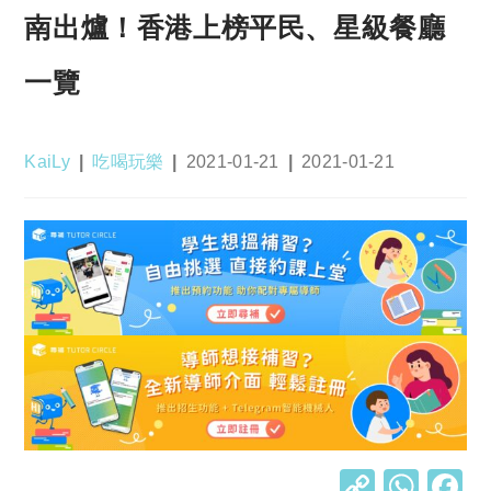
南出爐！香港上榜平民、星級餐廳
一覽
Post
Post
Post
Post
KaiLy
吃喝玩樂
2021-01-21
2021-01-21
author:
category:
published:
last
modified:
C
W