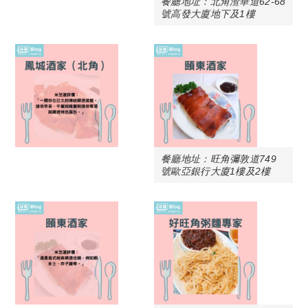
餐廳地址：北角渣華道62-68
號高發大廈地下及1樓
餐廳地址：旺角彌敦道749
號歐亞銀行大廈1樓及2樓