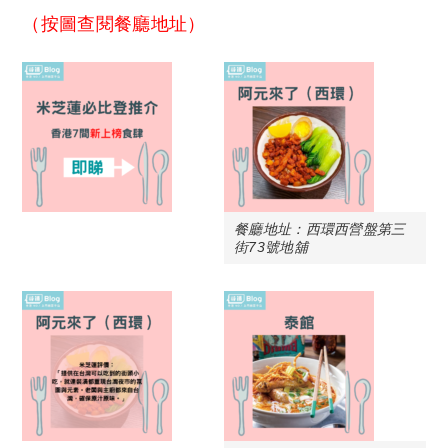
（按圖查閱餐廳地址）
餐廳地址：西環西營盤第三
街73號地舖