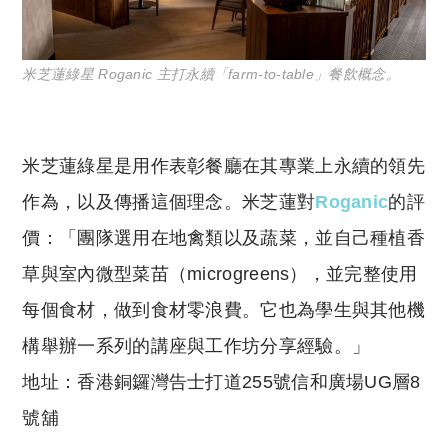
米芝蓮綠星 Roganic 主打永續「farm-to-table」餐飲概念。
米芝蓮綠星是用作表彰餐廳在其專業上永續的領先
作為，以及傳播這個理念。米芝蓮對
Roganic
的評
價：「團隊選用在地禽類以及蔬菜，並自己種植香
草與室內微型菜苗（microgreens），並完整使用
每個食材，做到食材零浪費。它也為學生與其他機
構舉辦一系列的講座與工作坊分享經驗。」
地址：香港銅鑼灣告士打道255號信和廣場UG層8
號舖