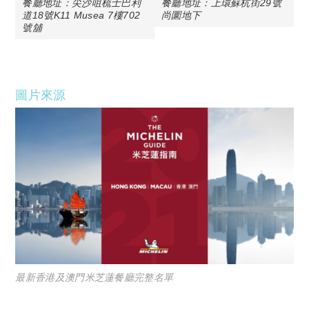
餐廳地址：尖沙咀梳士巴利
餐廳地址：上環蘇杭街29號
道18號K11 Musea 7樓702
尚圜地下
號舖
圖片來源
最新香港及澳門米芝蓮餐廳完整名單