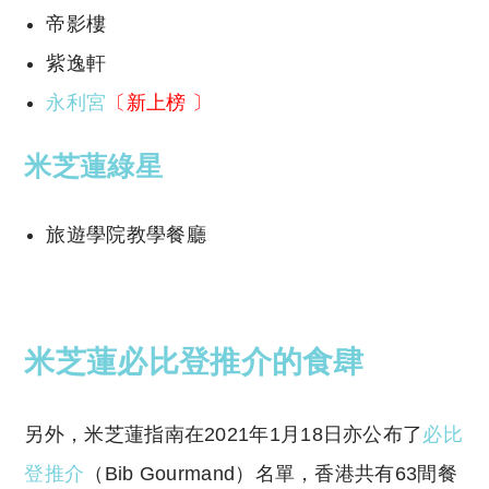
帝影樓
紫逸軒
永利宮
〔新上榜 〕
米芝蓮
綠星
旅遊學院教學餐廳
米芝蓮
必比登推介的食肆
另外，米芝蓮指南在2021年1月18日亦公布了
必比
登推介
（Bib Gourmand）名單，香港共有63間餐