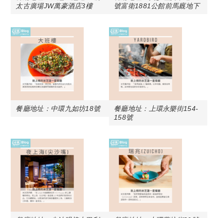
太古廣場JW萬豪酒店3樓
號富衛1881公館前馬廐地下
餐廳地址：中環九如坊18號
餐廳地址：上環永樂街154-
158號