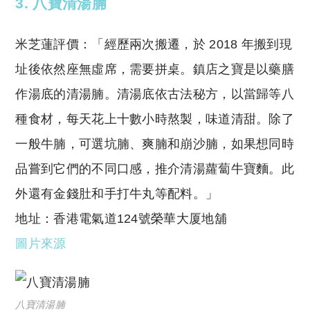
3.
八寶清湯腩
米芝蓮評價：「經歷兩次搬遷，於 2018 年搬到現
址後依然座無虛席，需要拼桌。鎮店之寶是以藥膳
作湯底的清湯腩。清湯底依古法秘方，以當歸等八
種食材，每天花上十數小時熬製，味道清甜。除了
一般牛腩，可選坑腩、爽腩和崩沙腩，如果想同時
品嘗到它們的不同口感，推介清湯蘿蔔牛寶麵。此
外還有金錢肚和手打牛丸等配料。」
地址：香港電氣道124號榮華大厦地舖
圖片來源
八寶清湯腩