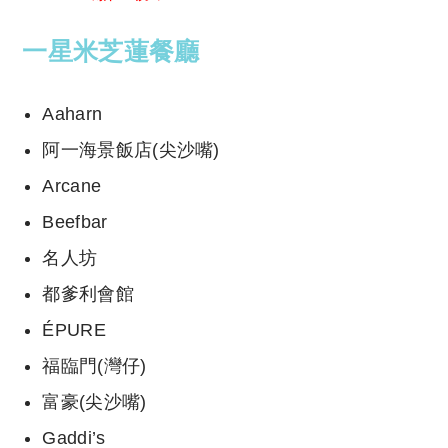
一星米芝蓮餐廳
Aaharn
阿一海景飯店(尖沙嘴)
Arcane
Beefbar
名人坊
都爹利會館
ÉPURE
福臨門(灣仔)
富豪(尖沙嘴)
Gaddi’s