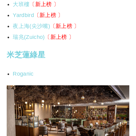
大班樓
〔新上榜 〕
Yardbird
〔新上榜 〕
夜上海(尖沙嘴)
〔新上榜 〕
瑞兆(Zuicho)
〔新上榜 〕
米芝蓮
綠星
Roganic