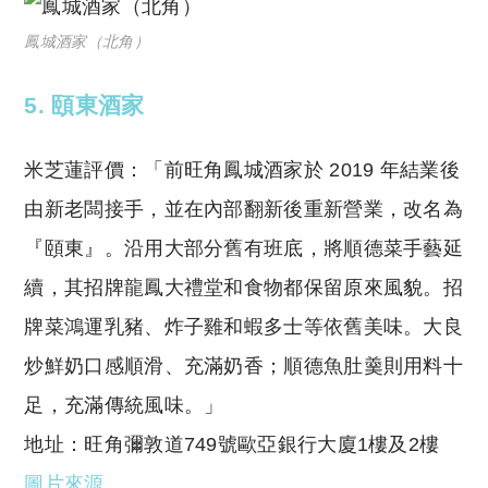
鳳城酒家（北角）
5.
頤東酒家
米芝蓮評價：「前旺角鳳城酒家於 2019 年結業後
由新老闆接手，並在內部翻新後重新營業，改名為
『頤東』。沿用大部分舊有班底，將順德菜手藝延
續，其招牌龍鳳大禮堂和食物都保留原來風貌。招
牌菜鴻運乳豬、炸子雞和蝦多士等依舊美味。大良
炒鮮奶口感順滑、充滿奶香；順德魚肚羹則用料十
足，充滿傳統風味。」
地址：旺角彌敦道749號歐亞銀行大廈1樓及2樓
圖片來源