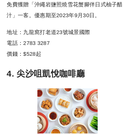
免費獲贈「沖繩岩鹽照燒雪花蟹腳伴日式柚子醋
汁」一客。優惠期至2023年9月30日。
地址：九龍窩打老道23號城景國際
電話：2783 3287
價錢：$528起
4. 尖沙咀凱悅咖啡廳