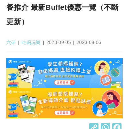
餐推介 最新Buffet優惠一覽（不斷
更新）
Post
Post
Post
Post
六研
吃喝玩樂
2023-09-05
2023-09-06
author:
category:
published:
last
modified:
C
W