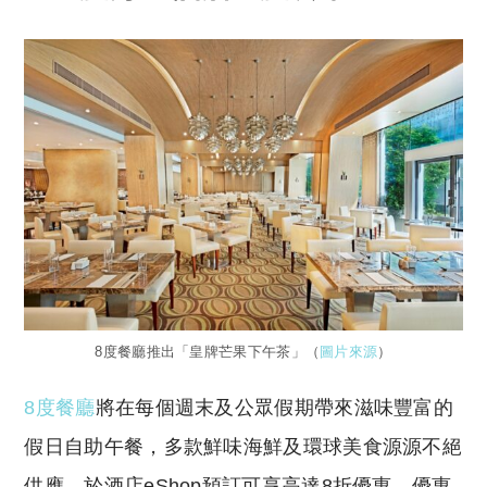
8度餐廳推出「皇牌芒果下午茶」（
圖片來源
）
8度餐廳
將在每個週末及公眾假期帶來滋味豐富的
假日自助午餐，多款鮮味海鮮及環球美食源源不絕
供應。於酒店eShop預訂可享高達8折優惠。優惠