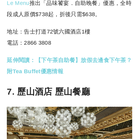
Le Menu
推出「品味饕宴．自助晚餐」優惠，全時
段成人原價$738起，折後只需$638。
地址：告士打道72號六國酒店1樓
電話：2866 3808
延伸閱讀：【下午茶自助餐】放假去邊食下午茶？
附Tea Buffet優惠情報
7. 歷山酒店
歷山
餐廳