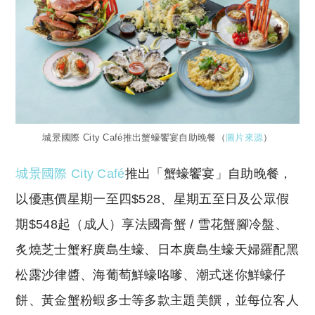
城景國際 City Café推出蟹蠔饗宴自助晚餐（
圖片來源
）
城景國際 City Café
推出「蟹蠔饗宴」自助晚餐，
以優惠價星期一至四$528、星期五至日及公眾假
期$548起（成人）享法國膏蟹 / 雪花蟹腳冷盤、
炙燒芝士蟹籽廣島生蠔、日本廣島生蠔天婦羅配黑
松露沙律醬、海葡萄鮮蠔咯嗲、潮式迷你鮮蠔仔
餅、黃金蟹粉蝦多士等多款主題美饌，並每位客人