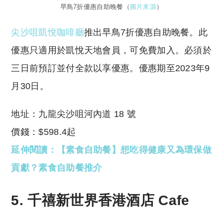
早鳥7折優惠自助晚餐（
圖片來源
）
尖沙咀凱悅咖啡廳
推出早鳥7折優惠自助晚餐。此
優惠只適用於凱悅天地會員，可免費加入。必須於
三日前預訂並付全款以享優惠。優惠期至2023年9
月30日。
地址：九龍尖沙咀河內道 18 號
價錢：$598.4起
延伸閱讀：【素食自助餐】想吃得健康又為環保做
貢獻？素食自助餐推介
5. 千禧新世界香港酒店 Cafe