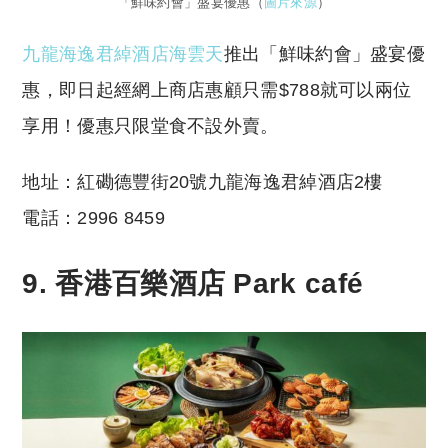
「鮮味約會」盛宴優惠（
圖片來源
）
九龍海逸君綽酒店海雲天
推出「鮮味約會」盛宴優
惠，即日起經網上商店惠顧只需$788就可以兩位
享用！優惠只限堂食不設外賣。
地址：紅磡德豐街20號九龍海逸君綽酒店2樓
電話：2996 8459
9. 香港百樂酒店 Park café