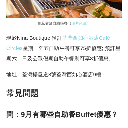
和風嚐鮮自助晚餐（
圖片來源
）
現於Nina Boutique 預訂
荃灣西如心酒店Café
Circles
星期一至五自助午餐可享75折優惠; 預訂星
期六、日及公眾假期自助午餐則可享8折優惠。
地址：荃灣楊屋道8號荃灣西如心酒店9樓
常見問題
問：9月有哪些自助餐Buffet優惠？