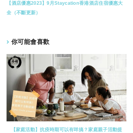
【酒店優惠2023】9月Staycation香港酒店住宿優惠大
more
articles
全（不斷更新）
你可能會喜歡
【家庭活動】抗疫時期可以有咩搞？家庭親子活動提