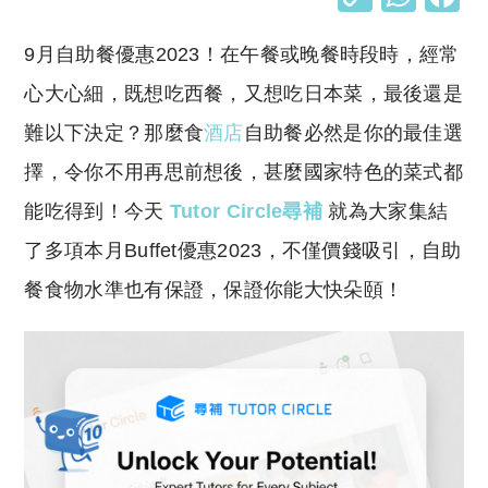
o
h
9月自助餐優惠2023！在午餐或晚餐時段時，經常
p
at
y
s
心大心細，既想吃西餐，又想吃日本菜，最後還是
Li
A
難以下決定？那麼食
酒店
自助餐必然是你的最佳選
n
p
擇，令你不用再思前想後，甚麼國家特色的菜式都
k
p
能吃得到！今天
Tutor Circle尋補
就為大家集結
了多項本月Buffet優惠2023，不僅價錢吸引，自助
餐食物水準也有保證，保證你能大快朵頤！