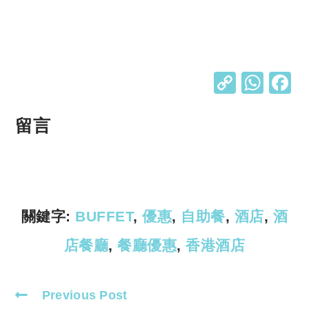
C
W
o
h
p
at
留言
y
s
Li
A
n
p
k
p
關鍵字:
BUFFET
,
優惠
,
自助餐
,
酒店
,
酒
店餐廳
,
餐廳優惠
,
香港酒店
Previous Post
Read