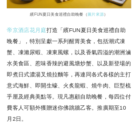
繽FUN夏日美食巡禮自助晚餐（
圖片來源
）
帝京酒店花月庭
打造「繽FUN夏日美食巡禮自助
晚餐」，特別呈獻一系列醒胃美食，包括潮式凍
蟹、凍瀨尿蝦、凍東風螺，以及香氣四溢的潮洲滷
水美食區、惹味香辣的避風塘炒蟹、以及新登場的
即煮日式濃湯叉燒拉麵等，再連同各式各樣的主打
意式海鮮、即開生蠔、火炙龍蝦、燒牛肉、巨型梳
乎厘及經典美點等。現凡惠顧自助晚餐，每四位付
費客人可額外獲贈迷你佛跳牆乙客。推廣期至10
月2日。