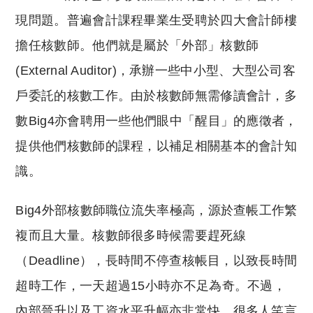
現問題。普遍會計課程畢業生受聘於四大會計師樓
擔任核數師。他們就是屬於「外部」核數師
(External Auditor)，承辦一些中小型、大型公司客
戶委託的核數工作。由於核數師無需修讀會計，多
數Big4亦會聘用一些他們眼中「醒目」的應徵者，
提供他們核數師的課程，以補足相關基本的會計知
識。
Big4外部核數師職位流失率極高，源於查帳工作繁
複而且大量。核數師很多時候需要趕死線
（Deadline），長時間不停查核帳目，以致長時間
超時工作，一天超過15小時亦不足為奇。不過，
內部晉升以及工資水平升幅亦非常快，很多人笑言