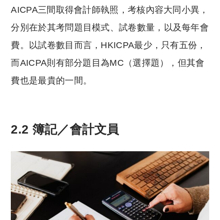
AICPA三間取得會計師執照，考核內容大同小異，
分別在於其考問題目模式、試卷數量，以及每年會
費。以試卷數目而言，HKICPA最少，只有五份，
而AICPA則有部分題目為MC（選擇題），但其會
費也是最貴的一間。
2.2 簿記／會計文員