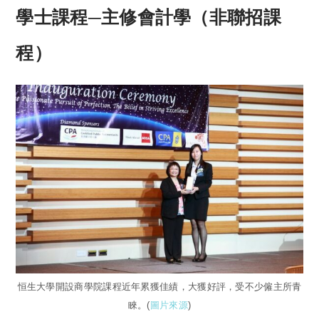
學士課程─主修會計學（非聯招課
程）
恒生大學開設商學院課程近年累獲佳績，大獲好評，受不少僱主所青
睞。(
圖片來源
)