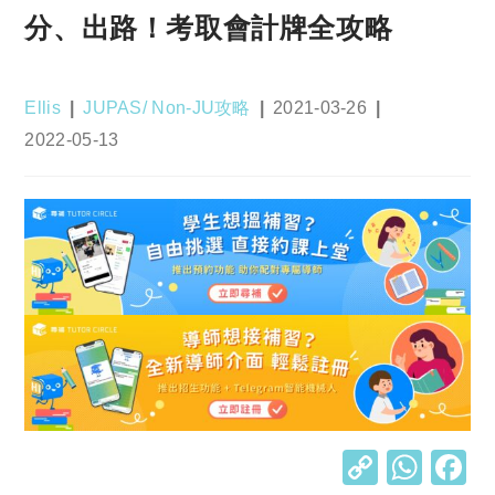
分、出路！考取會計牌全攻略
Post
Post
Post
Ellis
JUPAS/ Non-JU攻略
2021-03-26
author:
category:
published:
Post
2022-05-13
last
modified:
C
W