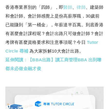
o
h
香港專業界別的「四師」，即
醫師
、
律師
、建築師
p
at
y
s
和會計師。會計師感覺上是份高薪厚職，30歲前
Li
A
已能賺到「第一桶金」，年薪達半百萬。到底香港
n
p
有甚麼會計課程呢？會計出路只可做會計師？會計
k
p
考牌有甚麼資格要求和注意事項呢？今日
Tutor
Circle 尋補
為大家拆解10大會計出路。
延伸閱讀﹕【BBA出路】讀工商管理BBA 出到嚟
都未必做金融才俊