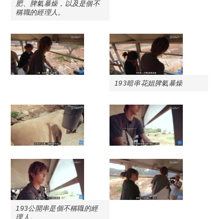
肥、脾氣暴燥，以及是個不
稱職的經理人。
193暗串花姐脾氣暴燥
193公開串是個不稱職的經
理人。