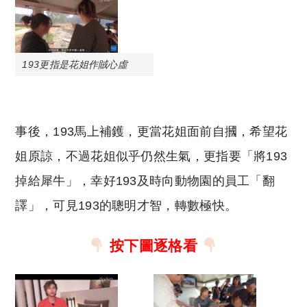
193更指是花姐作賊心虛
事後，193馬上補鑊，更當花姐面前自摑，希望花
姐原諒，不過花姐似乎仍然生氣，更指要「將193
掉給犀牛」，幸好193及時向動物園的員工「翻
譯」，可見193的聰明才智，轉數極快。
按下圖逐格看