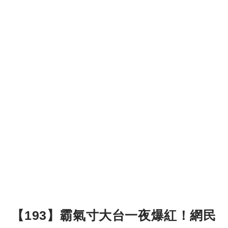
【193】霸氣寸大台一夜爆紅！網民