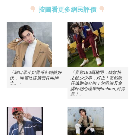
按圖看更多網民評價
「睇口罩小姐覺得佢轉數好
「喜歡193嘅聰明，轉數快
快， 同埋性格幾善良同紳
之餘少少串，好正！當然靚
士。」
仔係勁加分啦！無啦啦又會
講吓啲心理學同fashion,好得
意！」