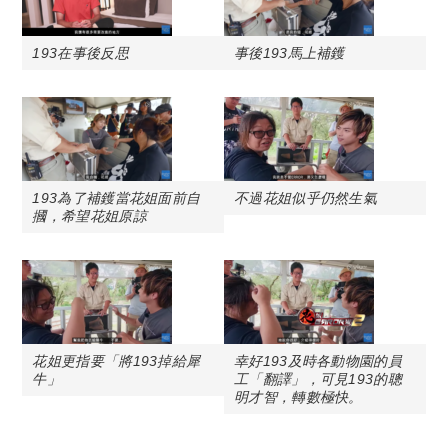
193在事後反思
事後193馬上補鑊
193為了補鑊當花姐面前自
不過花姐似乎仍然生氣
摑，希望花姐原諒
花姐更指要「將193掉給犀
幸好193及時各動物園的員
牛」
工「翻譯」，可見193的聰
明才智，轉數極快。