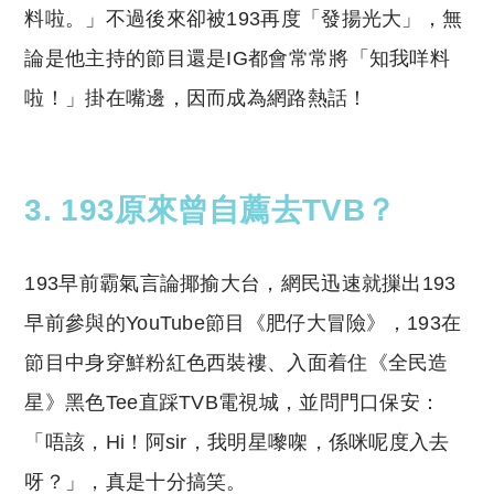
料啦。」不過後來卻被193再度「發揚光大」，無
論是他主持的節目還是IG都會常常將「知我咩料
啦！」掛在嘴邊，因而成為網路熱話！
3. 193原來曾自薦去TVB？
193早前霸
氣言論揶揄大台，網民迅速就摷出193
早前參與的YouTube節目《肥仔大冒險》，193在
節目中身穿鮮粉紅色西裝褸、入面着住《全民造
星》黑色Tee直踩TVB電視城，並問門口保安：
「唔該，Hi！阿sir，我明星嚟㗎，係咪呢度入去
呀？」，真是十分搞笑。