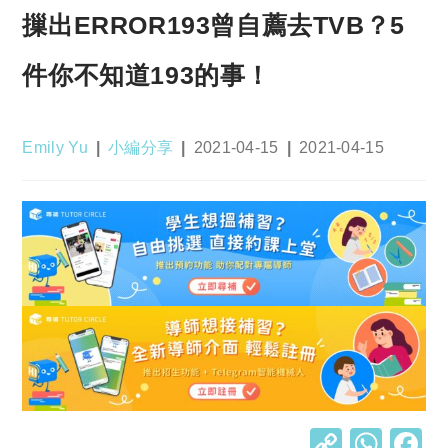
摷出ERROR193曾自薦去TVB？5
件你不知道193的事！
Post
Post
Post
Post
Emily Yu
小編分享
2021-04-15
2021-04-15
author:
category:
published:
last
modified:
C
W