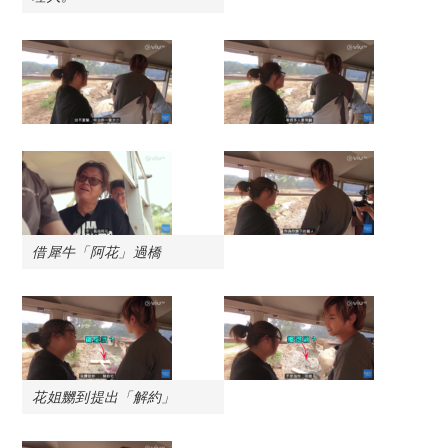
借犀牛「阿花」過橋
花姐嬲到提出「解約」