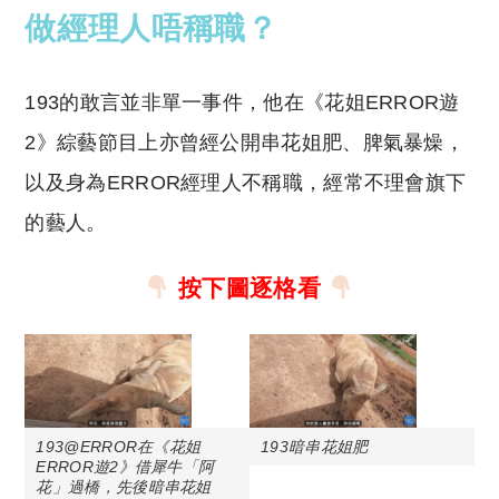
做經理人唔稱職？
193的敢言並非單一事件，他在《花姐ERROR遊
2》綜藝節目上亦曾經公開串花姐肥、脾氣暴燥，
以及身為ERROR經理人不稱職，經常不理會旗下
的藝人。
按下圖逐格看
193@ERROR在《花姐
193暗串花姐肥
ERROR遊2》借犀牛「阿
花」過橋，先後暗串花姐