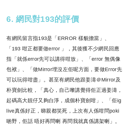
6. 網民對193的評價
有網民留言指193是「ERROR 樣貌擔當」、
「193 咁正都要做error 」，其後獲不少網民回應
指「就係error先可以講得咁放」、「error 無偶像
包袱」、「做Mirror埋沒左佢呢方面，要做Error先
可以玩得咁盡」。甚至有網民他跟姜濤＠Mirror及
朴寶劍比較，「真心，自己嚟講覺得佢正過姜濤，
起碼高大靚仔又夠白淨，成個朴寶劍咁」、「佢ig
live真係好正，睇親都笑死，上次有人係咁問poki
啲野，佢話 唔好再問喇 再問我就真係講架喇」。