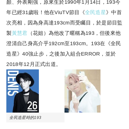
顏、外表剛強，原來生於1990年1月14日，193今
年已經31歲啦！他在ViuTV節目《
全民造星
》中首
次亮相，因為身高達193cm而受矚目，於是節目監
製
黃慧君
（花姐）為他改了暱稱為193，但後來他
澄清自己身高介乎192cm至193cm。193在《全民
造星》40強止步，之後加入組合ERROR，並於
2018年12月正式出道。
全民造星時的193