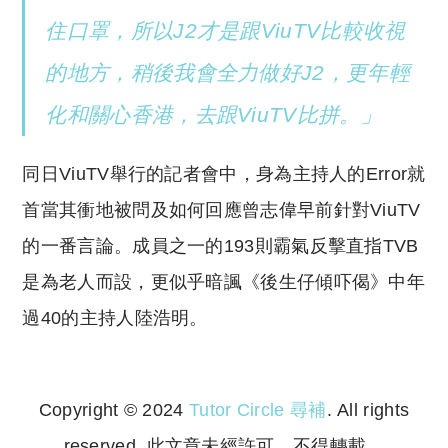
住口罩，所以J2才是跟ViuTV比較收視
的地方，稍後我會全力做好J2，更年輕
化和關心香港，去跟ViuTV比拼。」
同日
ViuTV
舉行的記者會中，身為主持人的
Error
就
首當其衝地被問及如何回應曾志偉早前針對
ViuTV
的一番言論。成員之一的
193
則霸氣反擊直指
TVB
是為老人而設，更似乎暗諷《後生仔傾吓偈》中年
過
40
的主持人陸浩明。
Copyright © 2024
Tutor Circle 尋補
. All rights
reserved. 此文章未經許可，不得轉載。