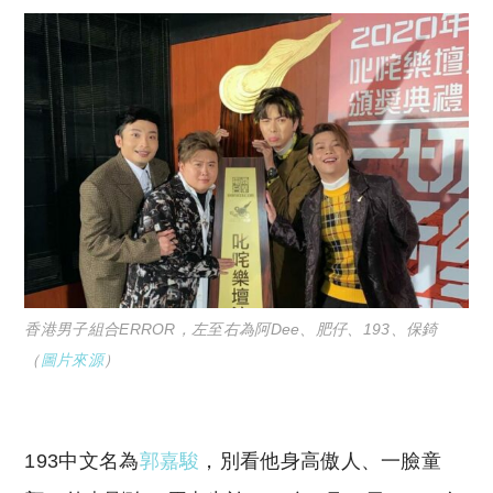
香港男子組合ERROR，左至右為阿Dee、肥仔、193、保錡
（
圖片來源
）
193中文名為
郭嘉駿
，別看他身高傲人、一臉童