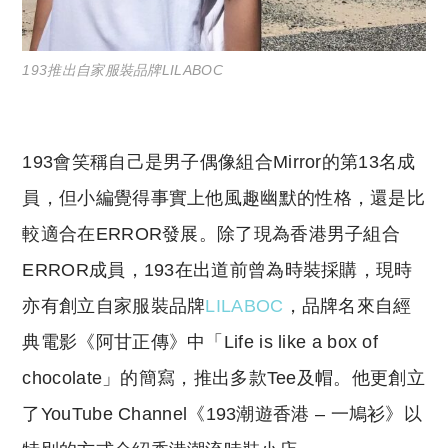
193推出自家服裝品牌LILABOC
193會笑稱自己是男子偶像組合Mirror的第13名成
員，但小編覺得事實上他風趣幽默的性格，還是比
較適合在ERROR發展。除了
現為香港男子組合
ERROR成員
，193在出道前曾為時裝採購，現時
亦有創立自家服裝品牌
LILABOC
，品牌名來自經
典電影《阿甘正傳》中「Life is like a box of
chocolate」的簡寫，推出多款Tee及帽。他更創立
了YouTube Channel《193潮遊香港 – 一鳩衫》以