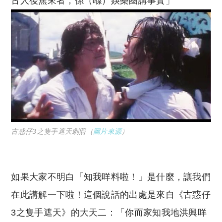
古人後無來者，係（喺）娛樂圈講事實」
古惑仔3之隻手遮天劇照（
圖片來源
）
如果大家不明白「知我咩料啦！」是什麼，讓我們
在此講解一下啦！這個說話的出處是來自《古惑仔
3之隻手遮天》的大天二：「你而家知我地洪興咩