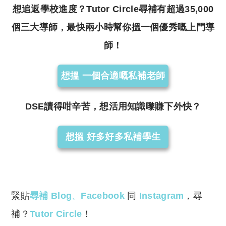
想追返學校進度？Tutor Circle尋補有超過35,000
個三大導師，最快兩小時幫你搵一個優秀嘅上門導
師！
想搵 一個合適嘅私補老師
DSE讀得咁辛苦，想活用知識嚟賺下外快？
想搵 好多好多私補學生
緊貼
尋補 Blog
、
Facebook
同
Instagram
，尋
補？
Tutor Circle
！