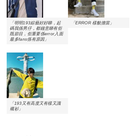
「明明193綜藝好好睇，起
「ERROR 樣貌擔當」
碼我係男仔，都鐘意睇有佢
既節目，佢重要係error入面
最多fans係有原因」
「193又有高度又有樣又識
襯衫」