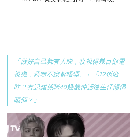
Copyright © 2023 Tutor Circle 尋補. All rights
reserved. 此文章未經許可，不得轉載。
「做好自己就有人睇，收視得幾百部電
視機，我哋不嬲都唔理。」「J2係做
咩？冇記錯係咪40幾歲仲話後生仔傾偈
嗰個？」