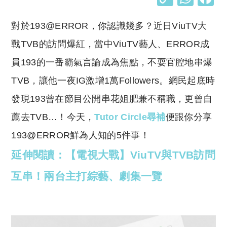
o
h
對於193@ERROR，你認識幾多？近日ViuTV大
p
at
y
s
戰TVB的訪問爆紅，當中
ViuTV藝人、
ERROR成
Li
A
員193的一番霸氣言論成為焦點，不耍官腔地串爆
n
p
TVB，讓他一夜IG激增1萬Followers。網民起底時
k
p
發現193曾在節目公開串花姐肥兼不稱職，更曾自
薦去TVB…！今天，
Tutor Circle尋補
便跟你分享
193@ERROR鮮為人知的5件事！
延伸閱讀：【電視大戰】ViuTV與TVB訪問
互串！兩台主打綜藝、劇集一覽