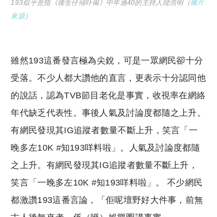
193似乎意指《後生仔傾吓偈》中年過40的主持人陸浩明（
圖片
來源
）
雖然193這番發言極為尖銳，可是一眾網民卻十分
受落。不少人都大讚他的直言，更表示十分認同他
的說話，認為TVB節目老化是事實，收視率在網絡
年代缺乏代表性。事後人氣及討論度都隨之上升。
有網民發現其IG追蹤者數量不斷上升，笑言「一
晚多左10K #知193咩料啦」。人氣及討論度都隨
之上升。有網民發現其IG追蹤者數量不斷上升，
笑言「一晚多左10K #知193咩料啦」。 不少網民
都激讚193這番言論，「佢呢壇野好大件事，前無