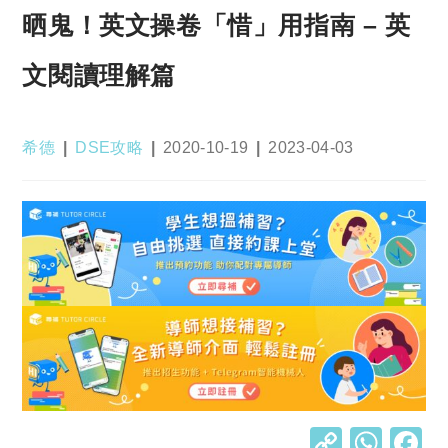
晒鬼！英文操卷「惜」用指南 – 英
文閱讀理解篇
Post
Post
Post
Post
希德
DSE攻略
2020-10-19
2023-04-03
author:
category:
published:
last
modified:
C
W