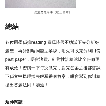
諗清楚先落手（網上圖片）
總結
各位同學係操reading 卷嘅時候不妨試下先分析好
題型，再針對唔同題型黎練，咁先可以充分利用份
past paper，唔會浪費。針對性訓練遠比全份做更
有成效！習慣一下每次做完，對完答案之後都嘗試
下係文中搵理據去解釋番個答案，咁會幫到你訓練
搵出答題法則！加油！
延伸閱讀：