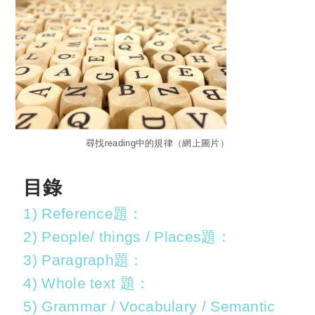
尋找reading中的規律（網上圖片）
目錄
1) Reference題：
2) People/ things / Places題：
3) Paragraph題：
4) Whole text 題：
5) Grammar / Vocabulary / Semantic