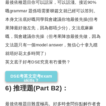
最後依種題目你可以話深，可以話淺。接近90%
嘅grammar 題係唔需要睇篇文就已經可以答到。
本身文法底好嘅同學我會建議你地最後先操(但考
果陣最好做左先，因為都唔少分)，文法底麻麻
嘅，我會建議你先操（但考果陣放最後先做，因為
文法題只有一個model answer，無信心十拿九穩
就唔好花太多時間了）
英文底子好考DSE究竟有冇優勢？
DSE考英文定考exam
skills？
6) 推理題(Part B2)：
最後依種題目難度極高。好多時會問你點解作者會