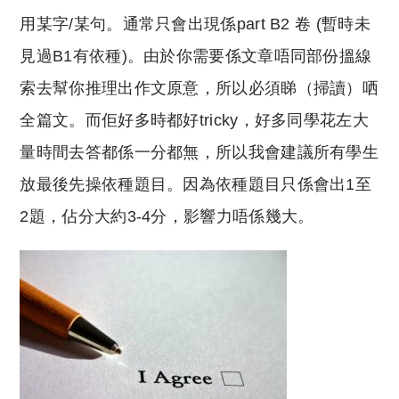
用某字/某句。通常只會出現係part B2 卷 (暫時未
見過B1有依種)。由於你需要係文章唔同部份搵線
索去幫你推理出作文原意，所以必須睇（掃讀）哂
全篇文。而佢好多時都好tricky，好多同學花左大
量時間去答都係一分都無，所以我會建議所有學生
放最後先操依種題目。因為依種題目只係會出1至
2題，佔分大約3-4分，影響力唔係幾大。