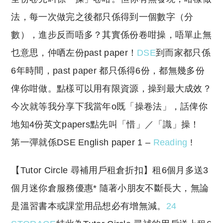
法，每一次做完之後都只係得到一個數字（分
數），進步反而唔多？其實係份卷咁操，唔單止無
乜意思，仲哂左份past paper！
DSE
到而家都只係
6年時間，past paper 都只係得6份，都無幾多份
俾你咁做。點樣可以用有限資源，操到最大成效？
今次就等我分享下我當年o既「操卷法」，話俾你
地知4份英文papers點先叫「惜」／「識」操！
第一彈就係DSE English paper 1 –
Reading
!
​【Tutor Circle 尋補用戶租倉折扣】租6個月多送3
個月迷你倉服務優惠* 隨著小朋友不斷長大，無論
是溫習書本或課堂用品想必有增無減。
24