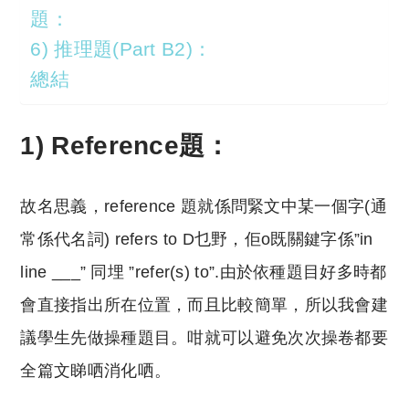
題：
6) 推理題(Part B2)：
總結
1) Reference題：
故名思義，reference 題就係問緊文中某一個字(通
常係代名詞) refers to D乜野，佢o既關鍵字係”in
line ___” 同埋 ”refer(s) to”.由於依種題目好多時都
會直接指出所在位置，而且比較簡單，所以我會建
議學生先做操種題目。咁就可以避免次次操卷都要
全篇文睇哂消化哂。