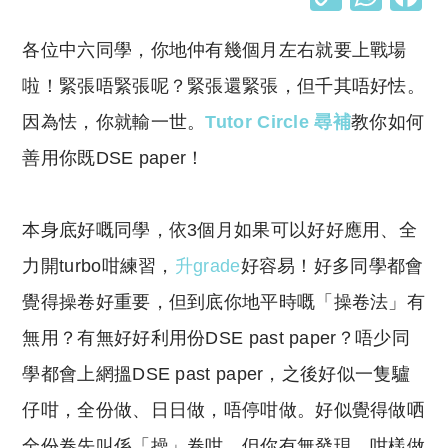
o
h
各位中六同學，你地仲有幾個月左右就要上戰場
p
at
y
s
啦！緊張唔緊張呢？緊張還緊張，但千其唔好怯。
Li
A
因為怯，你就輸一世。
Tutor Circle 尋補
教你如何
n
p
善用你既DSE paper！
k
p
本身底好嘅同學，依3個月如果可以好好應用、全
力開turbo咁練習，
升grade
好容易！好多同學都會
覺得操卷好重要，但到底你地平時嘅「操卷法」有
無用？有無好好利用份DSE past paper？唔少同
學都會上網搵DSE past paper，之後好似一隻驢
仔咁，全份做、日日做，唔停咁做。好似覺得做哂
全份卷先叫係「操」卷咁。但你有無發現，咁樣做