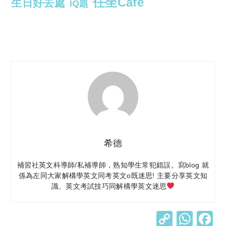
任坐Cafe
生日好去處
IQ題
希德
補習社英文科導師/私補導師，熟知學生常犯錯誤。寫blog 就
係為左同大家解構學英文同考英文o既迷思! 主要分享英文知
識、英文考試技巧同解構學英文迷思
C
W