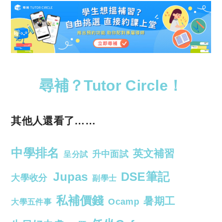
尋補？Tutor Circle！
其他人還看了……
中學排名
英文補習
升中面試
呈分試
Jupas
DSE筆記
大學收分
副學士
私補價錢
暑期工
Ocamp
大學五件事