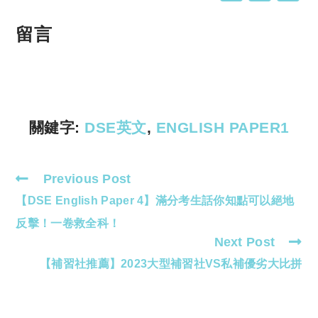
o
h
p
at
留言
y
s
Li
A
n
p
k
p
關鍵字:
DSE英文
,
ENGLISH PAPER1
Previous Post
Read
【DSE English Paper 4】滿分考生話你知點可以絕地
more
articles
反擊！一卷救全科！
Next Post
【補習社推薦】2023大型補習社VS私補優劣大比拼