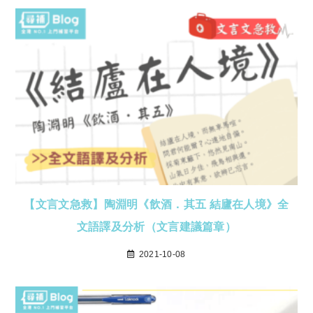
【文言文急救】陶淵明《飲酒．其五 結廬在人境》全
文語譯及分析（文言建議篇章）
2021-10-08