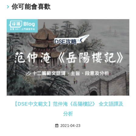
你可能會喜歡
【DSE中文範文】范仲淹《岳陽樓記》 全文語譯及
分析
2021-04-23