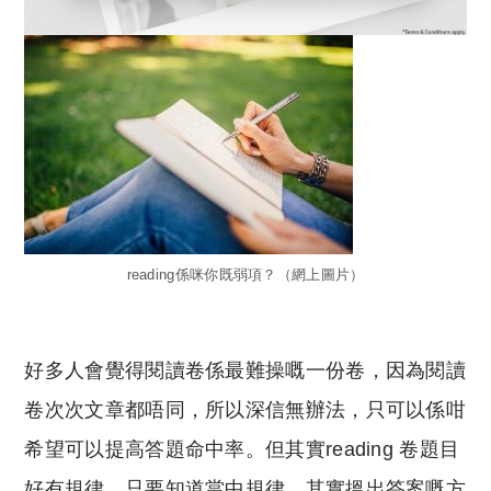
reading係咪你既弱項？（網上圖片）
好多人會覺得閱讀卷係最難操嘅一份卷，因為閱讀
卷次次文章都唔同，所以深信無辦法，只可以係咁
希望可以提高答題命中率。但其實reading 卷題目
好有規律，只要知道當中規律，其實搵出答案嘅方