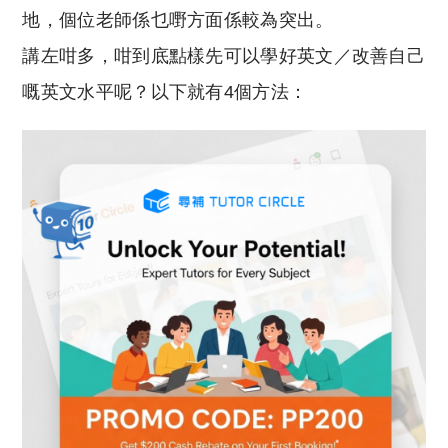
地，個位老師係乜嘢方面係較為突出。
講左咁多，咁到底點樣先可以學好英文／改善自己
嘅英文水平呢？以下就有4個方法：