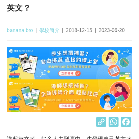
英文？
Post
Post
Post
Post
banana bro
學校簡介
2018-12-15
2023-06-20
author:
category:
published:
last
modified:
C
W
o
h