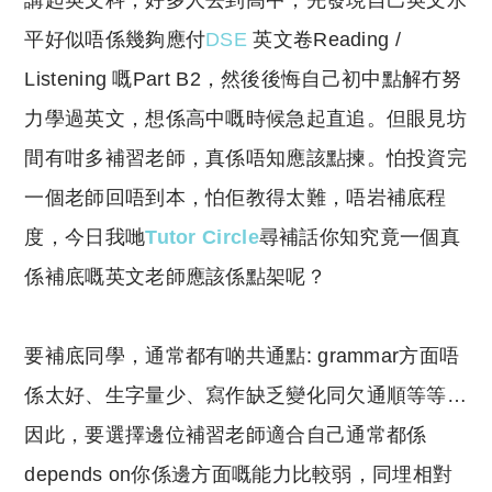
講起英文科，好多人去到高中，先發現自己英文水
p
at
y
s
平好似唔係幾夠應付
DSE
英文卷Reading /
Li
A
Listening 嘅Part B2，然後後悔自己初中點解冇努
n
p
力學過英文，想係高中嘅時候急起直追。但眼見坊
k
p
間有咁多補習老師，真係唔知應該點揀。怕投資完
一個老師回唔到本，怕佢教得太難，唔岩補底程
度，今日我哋
Tutor Circle
尋補話你知究竟一個真
係補底嘅英文老師應該係點架呢？
要補底同學，通常都有啲共通點: grammar方面唔
係太好、生字量少、寫作缺乏變化同欠通順等等…
因此，要選擇邊位補習老師適合自己通常都係
depends on你係邊方面嘅能力比較弱，同埋相對