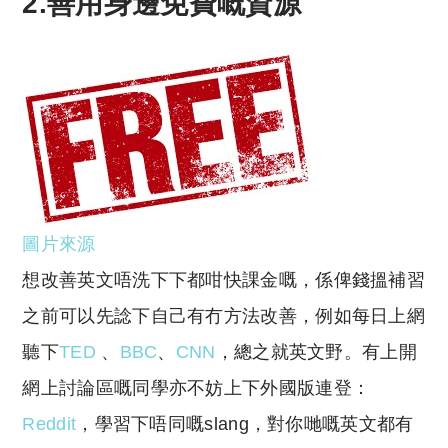
2.善用身邊免費
嘅
資源
圖片來源
想改善英文唔洗下下都咁快課金嘅，係俾錢搵補習
之前可以先諗下自己有冇方法改善，例如每日上網
聽下
TED
、
BBC
、
CNN
，總之就英文野。有上開
網上討論區嘅同學亦不妨上下外國版連登：
Reddit
，學習下唔同嘅slang，對你哋嘅英文都有