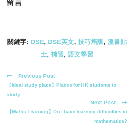
p
at
留言
y
s
Li
A
n
p
k
p
關鍵字:
DSE
,
DSE英文
,
技巧培訓
,
溫書貼
士
,
補習
,
語文學習
Previous Post
Read
【Ideal study place】Places for HK students to
more
articles
study
Next Post
【Maths Learning】Do I have learning difficulties in
mathematics?