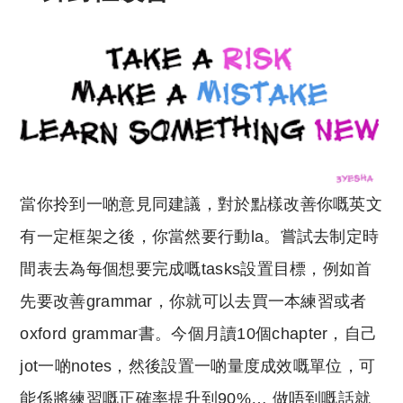
當你拎到一啲意見同建議，對於點樣改善你嘅英文
有一定框架之後，你當然要行動la。嘗試去制定時
間表去為每個想要完成嘅tasks設置目標，例如首
先要改善grammar，你就可以去買一本練習或者
oxford grammar書。今個月讀10個chapter，自己
jot一啲notes，然後設置一啲量度成效嘅單位，可
能係將練習嘅正確率提升到90%… 做唔到嘅話就