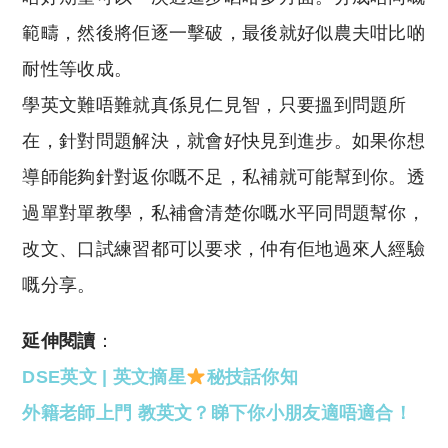
範疇，然後將佢逐一擊破，最後就好似農夫咁比啲
耐性等收成。
學英文難唔難就真係見仁見智，只要搵到問題所
在，針對問題解決，就會好快見到進步。如果你想
導師能夠針對返你嘅不足，私補就可能幫到你。透
過單對單教學，私補會清楚你嘅水平同問題幫你，
改文、口試練習都可以要求，仲有佢地過來人經驗
嘅分享。
延伸閱讀
：
DSE英文 | 英文摘星
秘技話你知
外籍老師上門 教英文？睇下你小朋友適唔適合！