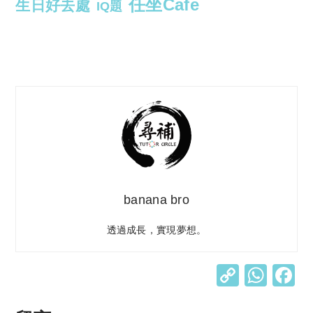
任坐Cafe
生日好去處
IQ題
banana bro
透過成長，實現夢想。
C
W
o
h