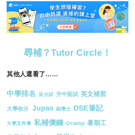
尋補？Tutor Circle！
其他人還看了……
中學排名
英文補習
升中面試
呈分試
Jupas
DSE筆記
大學收分
副學士
私補價錢
暑期工
Ocamp
大學五件事