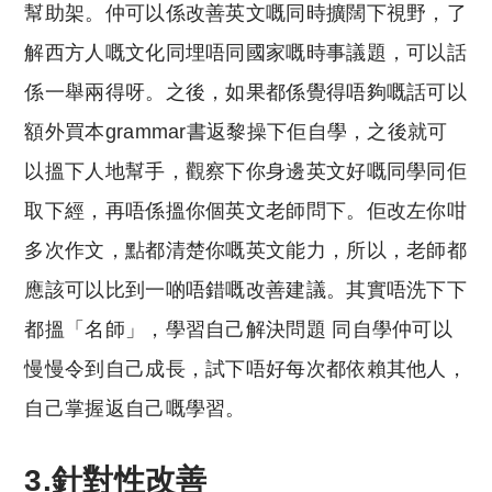
幫助架。仲可以係改善英文嘅同時擴闊下視野，了
解西方人嘅文化同埋唔同國家嘅時事議題，可以話
係一舉兩得呀。之後，如果都係覺得唔夠嘅話可以
額外買本grammar書返黎操下佢自學，之後就可
以搵下人地幫手，觀察下你身邊英文好嘅同學同佢
取下經，再唔係搵你個英文老師問下。佢改左你咁
多次作文，點都清楚你嘅英文能力，所以，老師都
應該可以比到一啲唔錯嘅改善建議。其實唔洗下下
都搵「名師」，學習自己解決問題 同自學仲可以
慢慢令到自己成長，試下唔好每次都依賴其他人，
自己掌握返自己嘅學習。
3.針對性改善