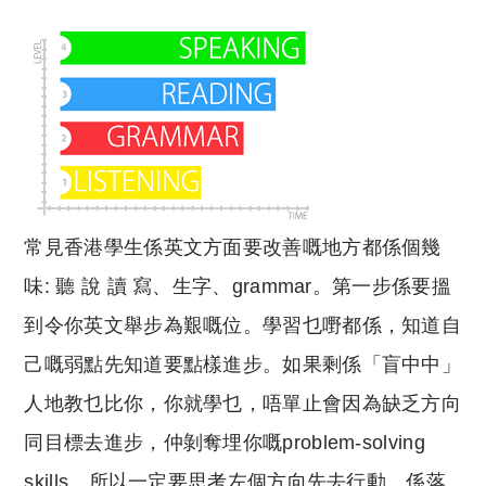
常見香港學生係英文方面要改善嘅地方都係個幾
味: 聽 說 讀 寫、生字、grammar。第一步係要搵
到令你英文舉步為艱嘅位。學習乜嘢都係，知道自
己嘅弱點先知道要點樣進步。如果剩係「盲中中」
人地教乜比你，你就學乜，唔單止會因為缺乏方向
同目標去進步，仲剝奪埋你嘅problem-solving
skills。所以一定要思考左個方向先去行動，係落