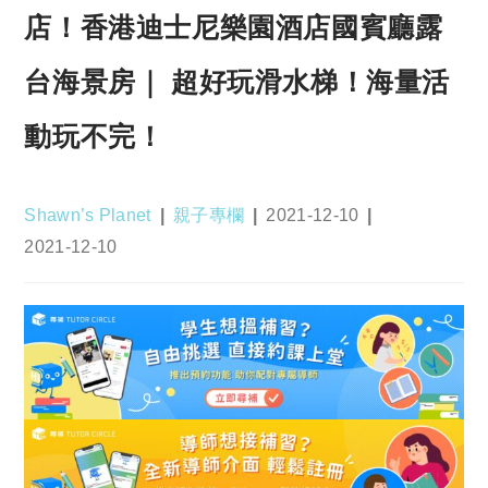
店！香港迪士尼樂園酒店國賓廳露
台海景房｜ 超好玩滑水梯！海量活
動玩不完！
Post
Post
Post
Shawn’s Planet
親子專欄
2021-12-10
author:
category:
published:
Post
2021-12-10
last
modified: