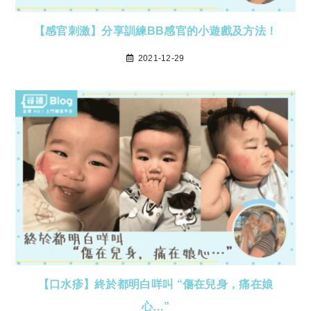
【感官刺激】分享訓練BB感官的小遊戲及方法！
2021-12-29
【口水疹】終於都明白咩叫 “傷在兒身，痛在娘
心…”