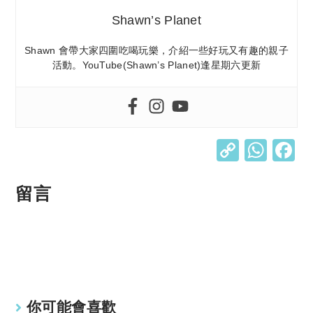
Shawn’s Planet
Shawn 會帶大家四圍吃喝玩樂，介紹一些好玩又有趣的親子
活動。YouTube(Shawn’s Planet)逢星期六更新
C
W
o
h
p
at
留言
y
s
Li
A
n
p
k
p
你可能會喜歡