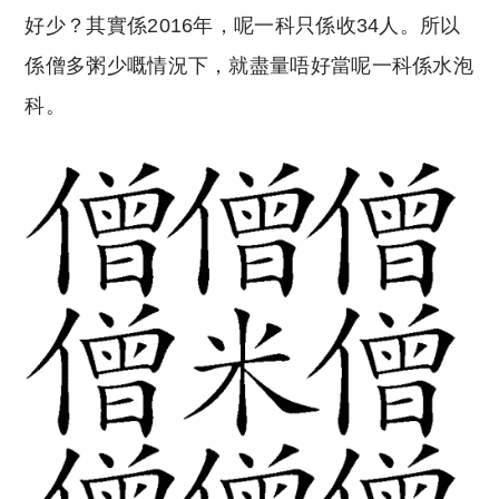
好少？其實係2016年，呢一科只係收34人。所以
係僧多粥少嘅情況下，就盡量唔好當呢一科係水泡
科。