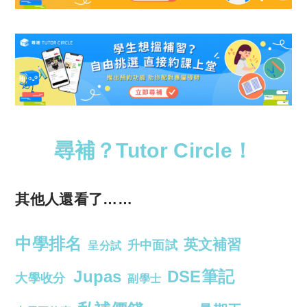
尋補？Tutor Circle！
其他人還看了……
中學排名
英文補習
升中面試
呈分試
Jupas
DSE筆記
大學收分
副學士