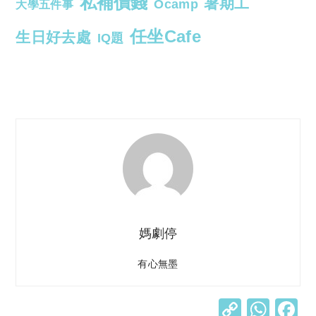
私補價錢
暑期工
Ocamp
大學五件事
任坐Cafe
生日好去處
IQ題
媽劇停
有心無墨
C
W