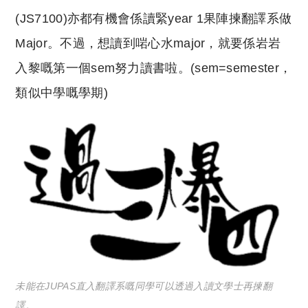
(JS7100)亦都有機會係讀緊year 1果陣揀翻譯系做
Major。不過，想讀到啱心水major，就要係岩岩
入黎嘅第一個sem努力讀書啦。(sem=semester，
類似中學嘅學期)
未能在JUPAS直入翻譯系嘅同學可以透過入讀文學士再揀翻
譯。