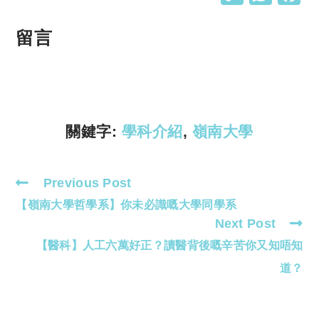
o
h
p
at
留言
y
s
Li
A
n
p
k
p
關鍵字:
學科介紹
,
嶺南大學
Previous Post
Read
【嶺南大學哲學系】你未必識嘅大學同學系
more
Next Post
articles
【醫科】人工六萬好正？讀醫背後嘅辛苦你又知唔知
道？