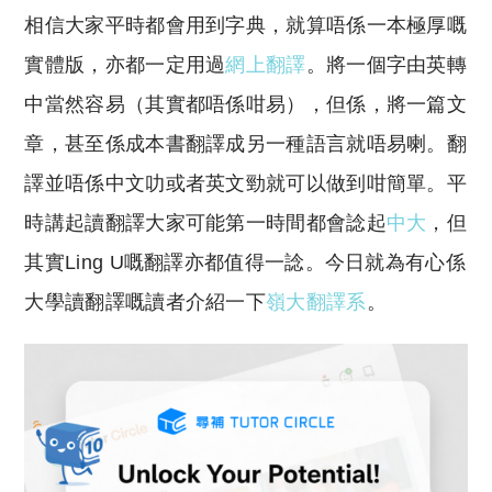
o
h
相信大家平時都會用到字典，就算唔係一本極厚嘅
p
at
y
s
實體版，亦都一定用過
網上翻譯
。將一個字由英轉
Li
A
中當然容易（其實都唔係咁易），但係，將一篇文
n
p
章，甚至係成本書翻譯成另一種語言就唔易喇。翻
k
p
譯並唔係中文叻或者英文勁就可以做到咁簡單。平
時講起讀翻譯大家可能第一時間都會諗起
中大
，但
其實Ling U嘅翻譯亦都值得一諗。今日就為有心係
大學讀翻譯嘅讀者介紹一下
嶺大翻譯系
。