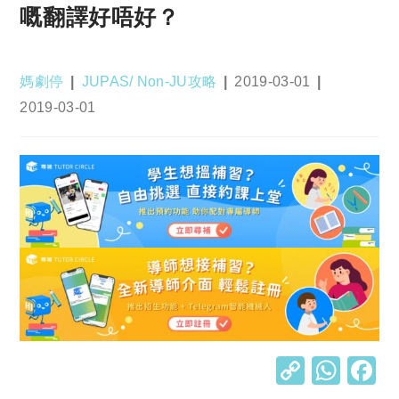
嘅翻譯好唔好？
Post
Post
Post
媽劇停
JUPAS/ Non-JU攻略
2019-03-01
author:
category:
published:
Post
2019-03-01
last
modified:
C
W