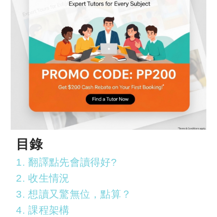
目錄
1. 翻譯點先會讀得好?
2. 收生情況
3. 想讀又驚無位，點算？
4. 課程架構