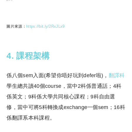
圖片來源：
https://bit.ly/2RxJLx9
4. 課程架構
係八個sem入面(希望你唔好玩到defer啦)，
翻譯科
學生總共讀40個course，當中2科係普通話；4科
係英文；9科係大學共同核心課程；9科自由選
修，當中可將5科轉換成exchange一個sem；16科
係翻譯系本科課程。