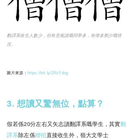
翻譯系收生人數少，但有意報讀嘅同學多，有僧多粥少嘅情
況。
圖片來源：
https://bit.ly/2RzYdog
3. 想讀又驚無位，點算？
假若係20分左右又矢志讀翻譯系嘅學生，其實
翻
譯系
除左係
聯招
直接收生外，嶺大文學士