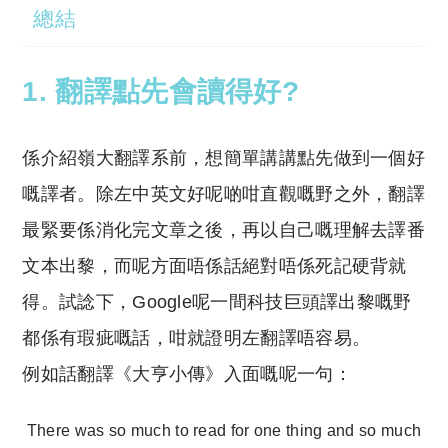
總結
1. 翻譯點先會讀得好?
係介紹嶺大翻譯系前，想簡單講講點先做到一個好
嘅譯者。除左中英文好呢啲咁直觀嘅野之外，翻譯
最緊要係消化完文章之後，再以自己嘅理解去譯番
文本出黎，而呢方面唔係話絕對唔係死記硬背就
得。試諗下，Google呢一間科技巨頭譯出黎嘅野
都係有瑕疵嘅話，咁就證明左翻譯唔容易。
例如話翻譯《大亨小傳》入面嘅呢一句：
There was so much to read for one thing and so much