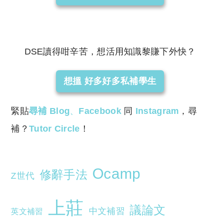
DSE讀得咁辛苦，想活用知識黎賺下外快？
想搵 好多好多私補學生
緊貼
尋補 Blog
、
Facebook
同
Instagram
，尋
補？
Tutor Circle
！
Ocamp
修辭手法
Z世代
上莊
議論文
中文補習
英文補習