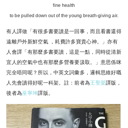
fine health
to be pulled down
out of the young breath-giving air.
有人譯做「有很多書要讀是一回事，而且看書還得
遠離戶外新鮮空氣 ，耗費許多寶貴心神。」亦有
人會譯「有那麼多書要讀，這是一點，同時從清新
宜人的空氣中也有那麼多營養要汲取。」意思係咪
完全唔同呢？所以，中英文詞彙多，邏輯思維好嘅
人先會讀得好呢一科架。註：前者為
王聖棻
譯版，
後者為
巫寧坤
譯版。