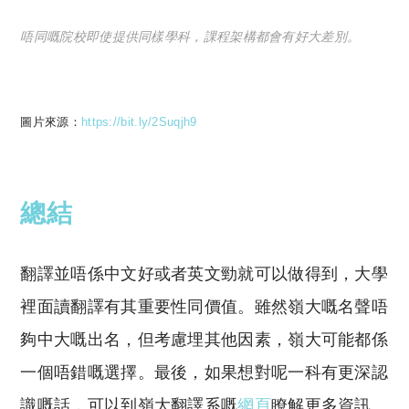
唔同嘅院校即使提供同樣學科，課程架構都會有好大差別。
圖片來源：
https://bit.ly/2Suqjh9
總結
翻譯並唔係中文好或者英文勁就可以做得到，大學
裡面讀翻譯有其重要性同價值。雖然嶺大嘅名聲唔
夠中大嘅出名，但考慮埋其他因素，嶺大可能都係
一個唔錯嘅選擇。最後，如果想對呢一科有更深認
識嘅話，可以到嶺大翻譯系嘅
網頁
瞭解更多資訊。