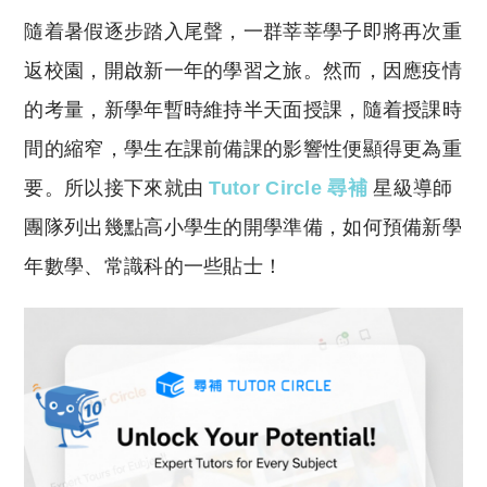
o
h
隨着暑假逐步踏入尾聲，一群莘莘學子即將再次重
p
at
y
s
返校園，開啟新一年的學習之旅。然而，因應疫情
Li
A
的考量，新學年暫時維持半天面授課，隨着授課時
n
p
間的縮窄，學生在課前備課的影響性便顯得更為重
k
p
要。所以接下來就由
Tutor Circle 尋補
星級導師
團隊列出幾點高小學生的開學準備，如何預備新學
年數學、常識科的一些貼士！