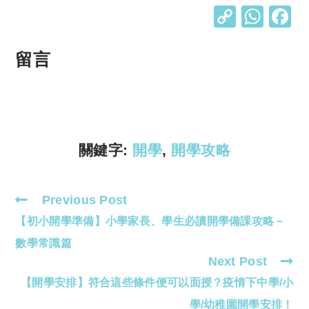
C
W
o
h
p
at
留言
y
s
Li
A
n
p
k
p
關鍵字:
開學
,
開學攻略
Previous Post
Read
【初小開學準備】小學家長、學生必讀開學備課攻略－
more
articles
數學常識篇
Next Post
【開學安排】符合這些條件便可以面授？疫情下中學/小
學/幼稚園開學安排！