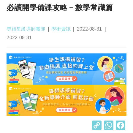
必讀開學備課攻略－數學常識篇
Post
Post
Post
尋補星級導師團隊
學術資訊
2022-08-31
author:
category:
published:
Post
2022-08-31
last
modified:
C
W