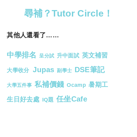
尋補？Tutor Circle！
其他人還看了……
中學排名
英文補習
升中面試
呈分試
Jupas
DSE筆記
大學收分
副學士
私補價錢
暑期工
Ocamp
大學五件事
任坐Cafe
生日好去處
IQ題