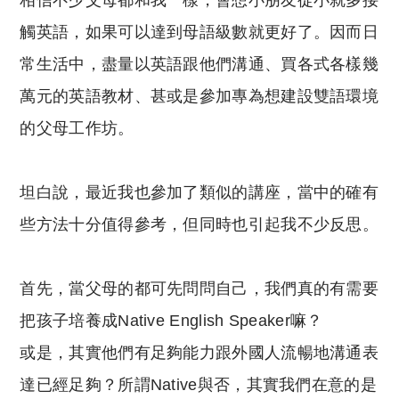
相信不少父母都和我一樣，會想小朋友從小就多接
p
at
y
s
觸英語，如果可以達到母語級數就更好了。因而日
Li
A
常生活中，盡量以英語跟他們溝通、買各式各樣幾
n
p
萬元的英語教材、甚或是參加專為想建設雙語環境
k
p
的父母工作坊。
坦白說，最近我也參加了類似的講座，當中的確有
些方法十分值得參考，但同時也引起我不少反思。
首先，當父母的都可先問問自己，我們真的有需要
把孩子培養成Native English Speaker嘛？
或是，其實他們有足夠能力跟外國人流暢地溝通表
達已經足夠？所謂Native與否，其實我們在意的是