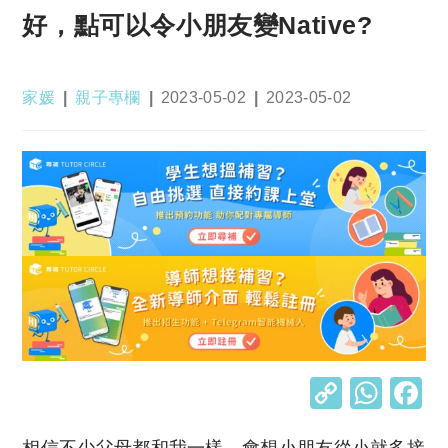
好，點可以令小朋友變Native?
Post
Post
Post
Post
家媛
親子專欄
2023-05-02
2023-05-02
author:
category:
published:
last
modified:
C
W
o
h