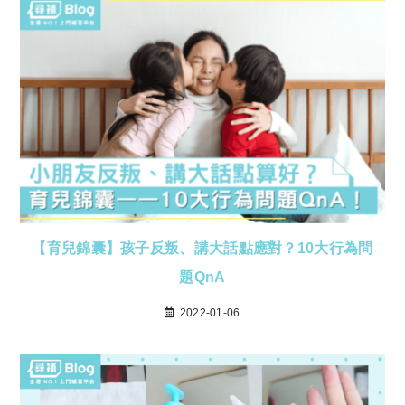
【育兒錦囊】孩子反叛、講大話點應對？10大行為問
題QnA
2022-01-06