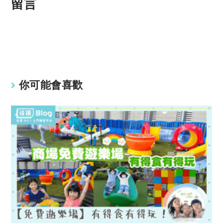
p
at
留言
y
s
Li
A
n
p
k
p
你可能會喜歡