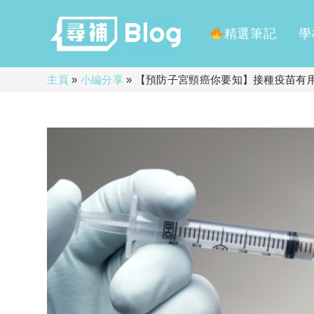
精選筆記
學
Skip
主頁
»
小編分享
»
【預防子宮頸癌你要知】接種疫苗有
to
content