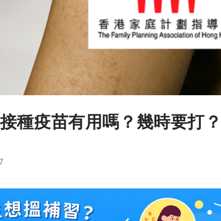
接種疫苗有用嗎？幾時要打
7