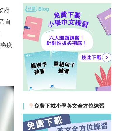
h
a
政府
at
c
s
e
乃自
A
b
用
p
o
頸癌疫
p
o
k
免費下載小學英文全方位練習