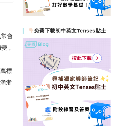
免費下載初中英文Tenses貼士
也常會
病變，
十萬標
率漸漸