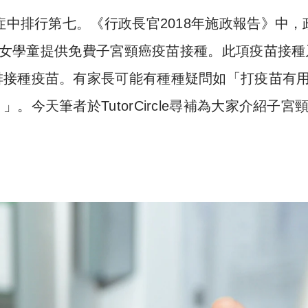
o
症中排行第七。《行政長官2018年施政報告》中，
p
y
組群女學童提供免費子宮頸癌疫苗接種。此項疫苗接種
Li
排接種疫苗。有家長可能有種種疑問如「打疫苗有
n
今天筆者於TutorCircle尋補為大家介紹子宮
k