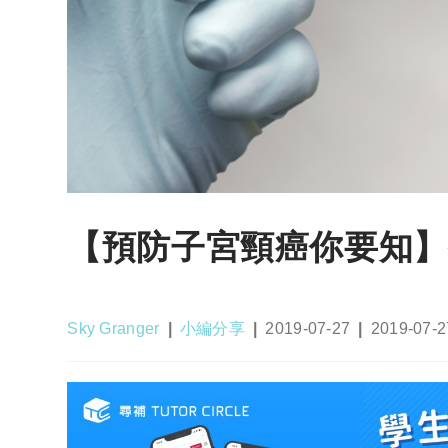
【預防子宮頸癌你要知】
Post
Post
Post
Post
Sky Granger
小編分享
2019-07-27
2019-07-2
author:
category:
published:
last
modified: