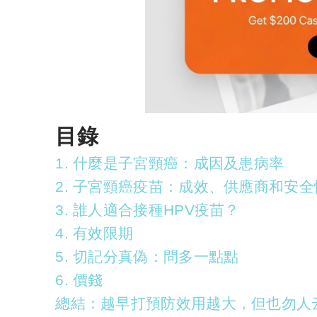
目錄
1. 什麼是子宮頸癌：成因及患病率
2. 子宮頸癌疫苗：成效、供應商和安全
3. 誰人適合接種HPV疫苗？
4. 有效限期
5. 切記分真偽：問多一點點
6. 價錢
總結：越早打預防效用越大，但也勿人