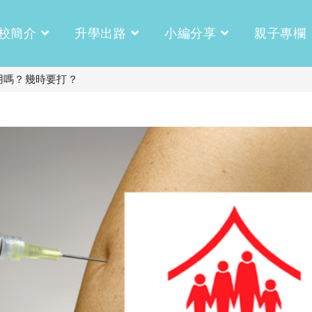
校簡介
升學出路
小編分享
親子專欄
用嗎？幾時要打？