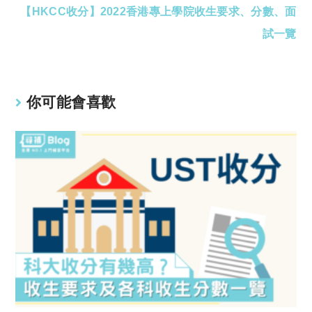
【HKCC收分】2022香港專上學院收生要求、分數、面
more
articles
試一覽
你可能會喜歡