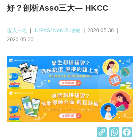
好？剖析Asso三大— HKCC
Post
Post
Post
傻人一名
JUPAS/ Non-JU攻略
2020-05-30
author:
category:
published:
Post
2020-05-30
last
modified:
C
W