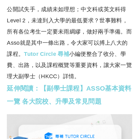
o
h
公開試失手，成績未如理想；中文科或英文科得
p
at
y
s
Level 2，未達到入大學的最低要求？世事難料，
Li
A
所有各位考生一定要未雨綢繆，做好兩手準備。而
n
p
Asso就是其中一條出路，令大家可以搏上八大的
k
p
課程。
Tutor Circle 尋補
小編便整合了收分、學
費、出路，以及課程概覽等重要資料，讓大家一覽
理大副學士（HKCC）詳情。
延伸閱讀：【副學士課程】ASSO基本資料
一覽 各大院校、升學及常見問題