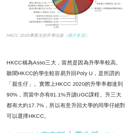
HKCC 2020畢業生的升學出路（
圖片來源
）
HKCC稱為Asso三大，當然是因為升學率較高。
聽聞HKCC的學生較容易升回Poly U，是所謂的
「親生仔」。實際上HKCC 2020的升學率
都達到
90
%，而當中亦有81.1%升讀UGC課程。升三大
都有大約17.7%，所以有意升回大學的同學仔絕對
可以選擇HKCC。