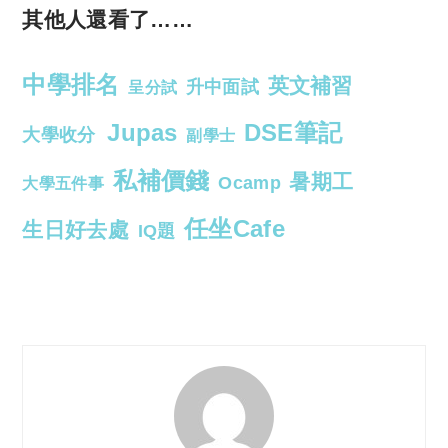
其他人還看了……
中學排名
英文補習
升中面試
呈分試
Jupas
DSE筆記
大學收分
副學士
私補價錢
暑期工
Ocamp
大學五件事
任坐Cafe
生日好去處
IQ題