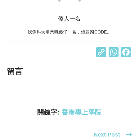
傻人一名
我係科大畢業嘅傻仔一名，鍾意砌CODE。
C
W
o
h
p
at
留言
y
s
Li
A
n
p
k
p
關鍵字:
香港專上學院
Next Post
Read