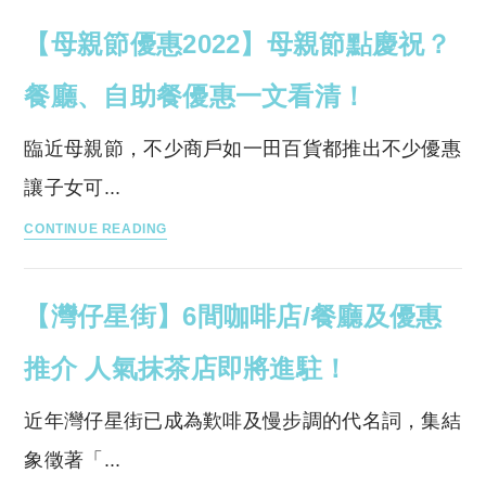
節
食
推
【母親節優惠2022】母親節點慶祝？
優
推
介！
惠
介！
餐廳、自助餐優惠一文看清！
2022】
隱
10
世
臨近母親節，不少商戶如一田百貨都推出不少優惠
大
湖
讓子女可...
餐
景
【母
廳/
餐
CONTINUE READING
親
酒
廳/
節
店
貨
【灣仔星街】6間咖啡店/餐廳及優惠
優
自
櫃
惠
助
田
推介 人氣抹茶店即將進駐！
2022】
餐
園
母
優
Cafe
近年灣仔星街已成為歎啡及慢步調的代名詞，集結
親
惠
象徵著「...
節
推