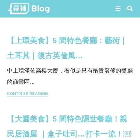
Skip
to
【上環美食】5 間特色餐廳：藝術｜
content
土耳其｜復古英倫風…
中上環滿佈高樓大廈，看似是只有昂貴奢侈的餐廳
的商業區...
【上
CONTINUE READING
環
美
【大圍美食】5 間特色隱世餐廳！親
食】
5
民居酒屋 ｜盒子吐司…打卡一流！￼
間