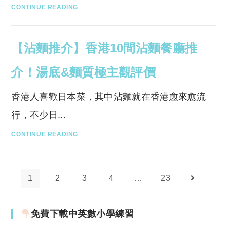
【灣
點
介！
CONTINUE READING
仔
慶
低
星
祝？
至
【沾麵推介】香港10間沾麵餐廳推
街】
餐
8
6
廳、
折
介！湯底&麵質極主觀評價
間
自
優
咖
助
惠！
香港人喜歡日本菜，其中沾麵就在香港愈來愈流
啡
餐
行，不少日...
店/
優
【沾
餐
惠
CONTINUE READING
麵
廳
一
推
及
文
介】
優
看
1
2
3
4
…
23
Go to the 
香
惠
清！
港
推
免費下載中英數小學練習
10
介