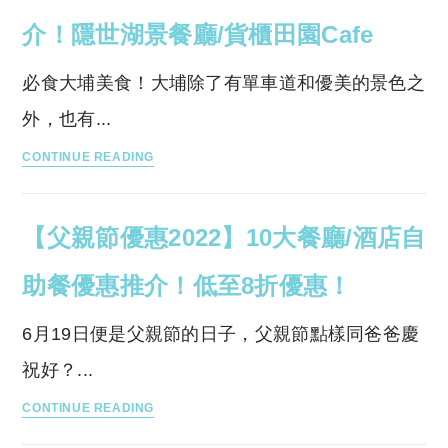
食】
民
介！隱世湖景餐廳/貨櫃田園Cafe
抵
居
食
酒
必食大埔美食！大埔除了有單車道和優美的景色之
巨
屋
外，也有...
型
｜
【大
刨
盒
CONTINUE READING
埔
冰/
子
美
武
吐
【父親節優惠2022】10大餐廳/酒店自
食】
俠
司…
五
café！
打
助餐優惠推介！低至8折優惠！
大
平
卡
必
價
一
6月19日便是父親節的日子，父親節點樣同爸爸慶
食
美
流！
祝好？...
大
食
￼
【父
埔
餐
CONTINUE READING
親
美
廳