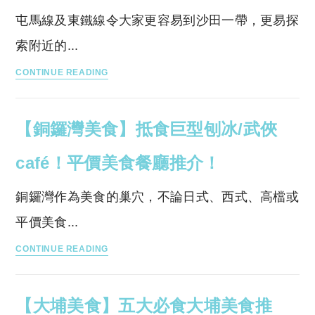
特
屯馬線及東鐵線令大家更容易到沙田一帶，更易探
色
索附近的...
餐
【大
廳：
CONTINUE READING
圍
藝
美
術
【銅鑼灣美食】抵食巨型刨冰/武俠
食】
｜
5
土
café！平價美食餐廳推介！
間
耳
特
其
銅鑼灣作為美食的巢穴，不論日式、西式、高檔或
色
｜
平價美食...
隱
復
【銅
世
古
CONTINUE READING
鑼
餐
英
灣
廳！
倫
【大埔美食】五大必食大埔美食推
美
親
風…