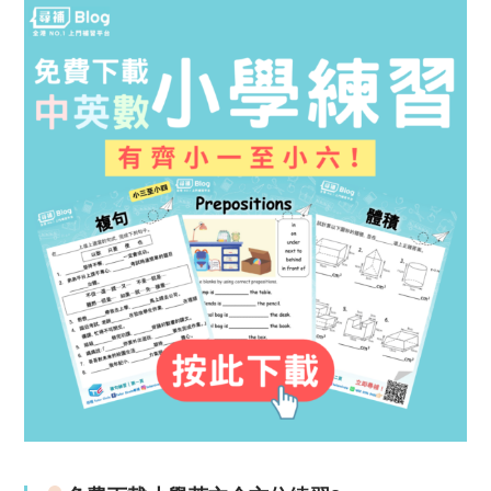
間
人
沾
氣
麵
抹
餐
茶
廳
店
推
即
介！
將
湯
進
底
駐！
&
麵
質
極
主
觀
評