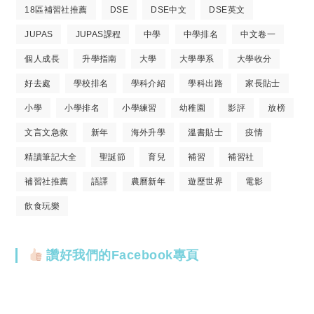
18區補習社推薦
DSE
DSE中文
DSE英文
JUPAS
JUPAS課程
中學
中學排名
中文卷一
個人成長
升學指南
大學
大學學系
大學收分
好去處
學校排名
學科介紹
學科出路
家長貼士
小學
小學排名
小學練習
幼稚園
影評
放榜
文言文急救
新年
海外升學
溫書貼士
疫情
精讀筆記大全
聖誕節
育兒
補習
補習社
補習社推薦
語譯
農曆新年
遊歷世界
電影
飲食玩樂
讚好我們的Facebook專頁