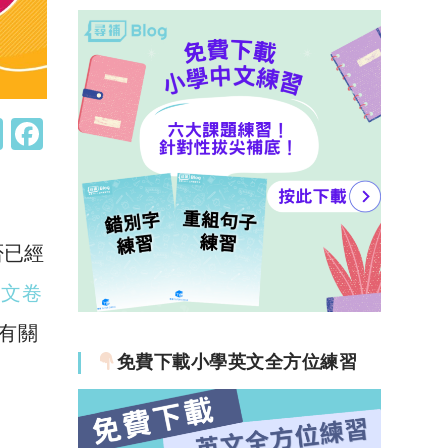
W
F
h
a
at
c
s
e
否已經
A
b
p
o
中文卷
p
o
有關
k
免費下載小學英文全方位練習