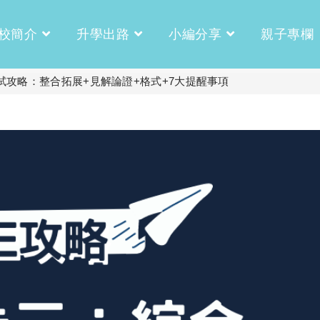
校簡介
升學出路
小編分享
親子專欄
試攻略：整合拓展+見解論證+格式+7大提醒事項