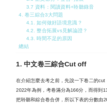
3.7 資料：閱讀資料+聆聽錄音
4. 卷三綜合3大問題
4.1. 如何做好語境意識？
4.2. 整合拓展vs見解論證？
4.3. 時間不足的原因
總結
1. 中文卷三綜合Cut off
在介紹怎麼去考之前，先說一下卷二的cut of
2022年為例，考卷滿分為166分，而得到13
把聆聽和綜合卷合併，所以下表的分數由20