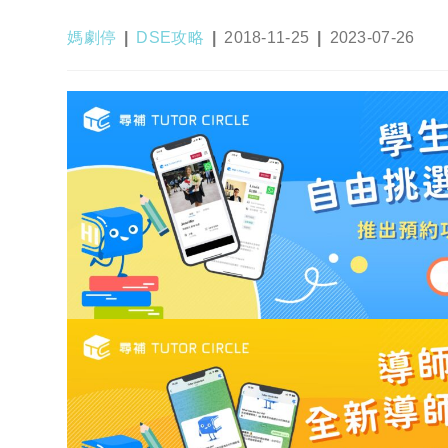
Post
Post
Post
Post
媽劇停
DSE攻略
2018-11-25
2023-07-26
author:
category:
published:
last
modified: