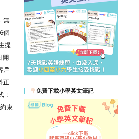
，無
租6個
生提
日開
有客戶
資料正
免費下載小學英文筆記
方式：
則約束