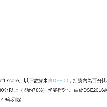
f score。以下數據來自
DSE00
，括號內為百分比
0分以上（即約78%）就能得5**。由於DSE2016
16年列起：