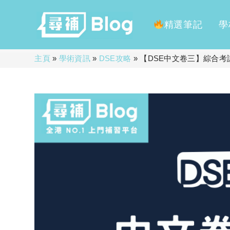
精選筆記
學
Skip
主頁
»
學術資訊
»
DSE攻略
»
【DSE中文卷三】綜合考
to
content