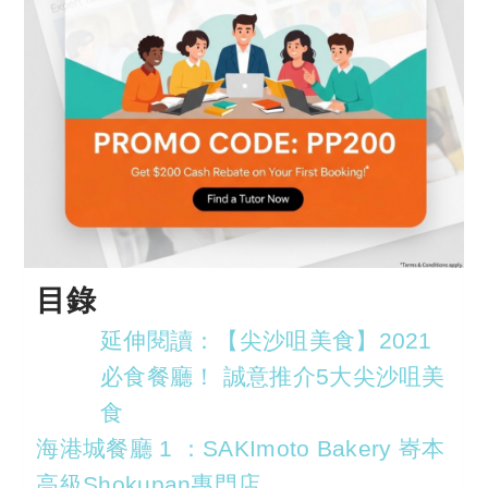
目錄
延伸閱讀：【尖沙咀美食】2021
必食餐廳！ 誠意推介5大尖沙咀美
食
海港城餐廳 1 ：SAKImoto Bakery 㟢本
高級Shokupan專門店