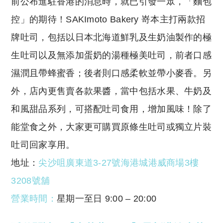
前公布進駐香港的消息時，就已引發一眾，「麵包
控」的期待！SAKImoto Bakery 嵜本主打兩款招
牌吐司，包括以日本北海道鮮乳及生奶油製作的極
生吐司以及無添加蛋奶的湯種極美吐司，前者口感
濕潤且帶蜂蜜香；後者則口感柔軟並帶小麥香。另
外，店內更售賣各款果醬，當中包括水果、牛奶及
和風甜品系列，可搭配吐司食用，增加風味！除了
能堂食之外，大家更可購買原條生吐司或獨立片裝
吐司回家享用。
地址：
尖沙咀廣東道3-27號海港城港威商場3樓
3208號舖
營業時間：
星期一至日 9:00 – 20:00