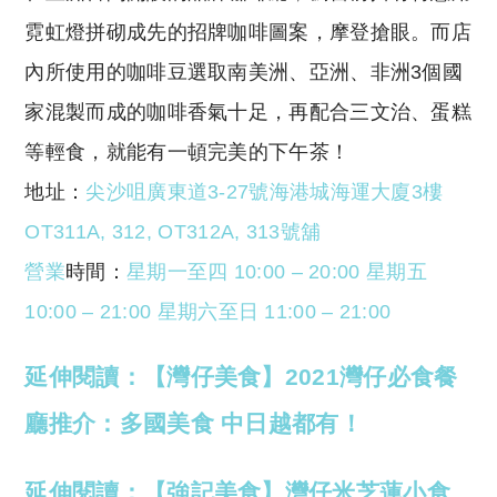
霓虹燈拼砌成先的招牌咖啡圖案，摩登搶眼。而店
內所使用的咖啡豆選取南美洲、亞洲、非洲3個國
家混製而成的咖啡香氣十足，再配合三文治、蛋糕
等輕食，就能有一頓完美的下午茶！
地址：
尖沙咀廣東道3-27號海港城海運大廈3樓
OT311A, 312, OT312A, 313號舖
營業
時間：
星期一至四 10:00 – 20:00 星期五
10:00 – 21:00
星期六至日 11
:00 – 21:00
延伸閱讀：【灣仔美食】2021灣仔必食餐
廳推介：多國美食 中日越都有！
延伸閱讀：【強記美食】灣仔米芝蓮小食