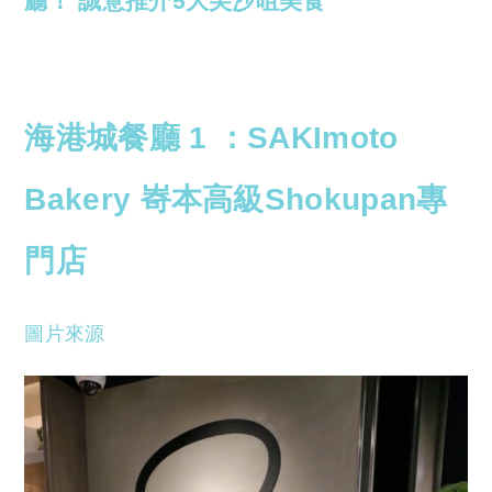
廳！ 誠意推介5大尖沙咀美食
海港城餐廳 1 ：
SAKImoto
Bakery 㟢本高級Shokupan專
門店
圖片來源