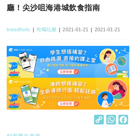
廳！尖沙咀海港城飲食指南
Post
Post
Post
Post
breadholic
吃喝玩樂
2021-01-21
2021-01-21
author:
category:
published:
last
modified:
C
W
o
h