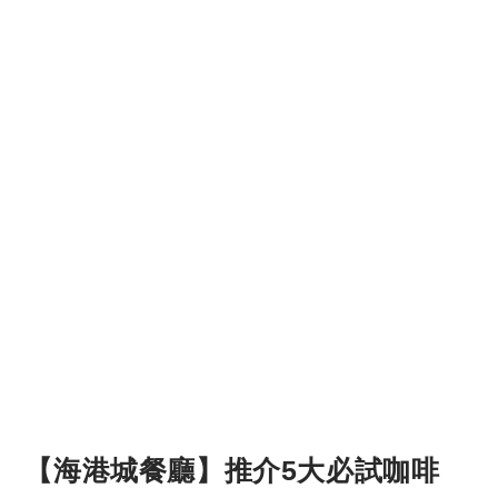
【海港城餐廳】推介5大必試咖啡