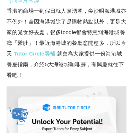
封面圖片來源
p
at
y
s
香港的商場一到假日就人頭湧湧，尖沙咀海港城亦
Li
A
不例外！全因海港城除了是購物熱點以外，更是大
n
p
家的覓食好去處，很多foodie都會特意到海港城餐
k
p
廳「醫肚」！最近海港城的餐廳愈開愈多，所以今
天
Tutor Circle尋補
就會為大家提供一份海港城
餐廳指南，介紹5大海港城咖啡廳，有興趣就往下
看吧！