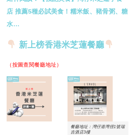
店 推薦5種必試美食！糯米飯、豬骨粥、糖
水…
新上榜香港米芝蓮餐廳
（按圖查閱餐廳地址）
餐廳地址：灣仔港灣徑1號瑞
吉酒店3樓