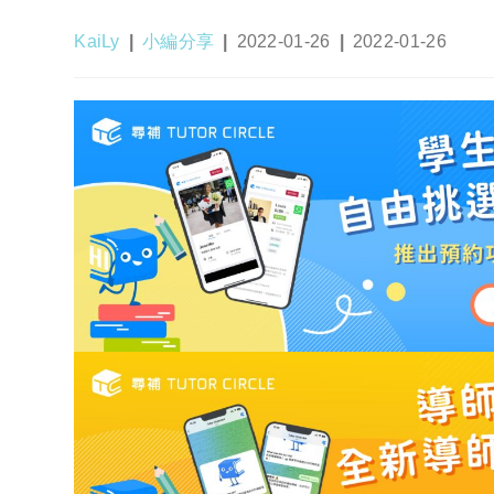
Post
Post
Post
Post
KaiLy
小編分享
2022-01-26
2022-01-26
author:
category:
published:
last
modified: