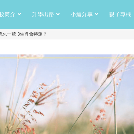
校簡介
升學出路
小編分享
親子專欄
禁忌一覽 3生肖會轉運？