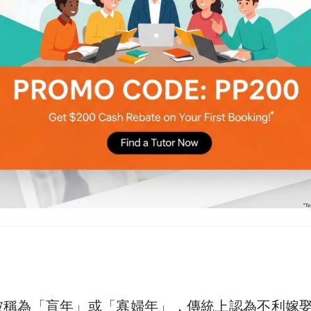
被稱為「盲年」或「寡婦年」，傳統上認為不利嫁