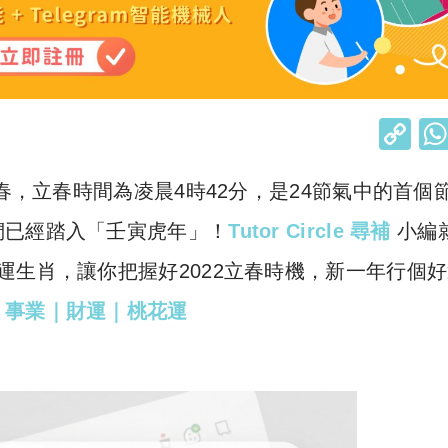
C
o
立春，立春時間為凌晨4時42分，是24節氣中的首個
p
y
們已經踏入「壬寅虎年」！
Tutor Circle 尋補
小編
Li
運生肖，讓你把握好2022立春時機，新一年行個
n
！事業｜財運｜桃花運
k