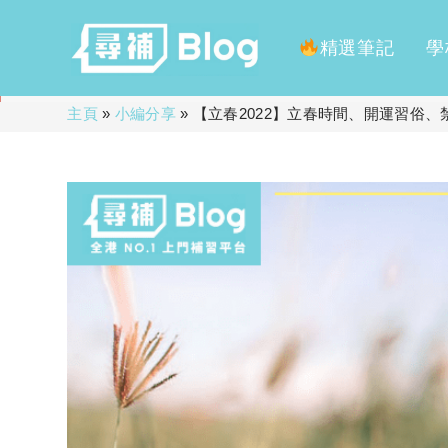
精選筆記
學
Skip
主頁
»
小編分享
»
【立春2022】立春時間、開運習俗、
to
content