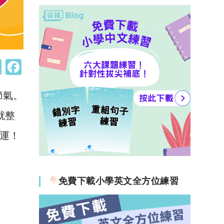
W
F
h
a
節氣。
at
c
s
e
就整
A
b
好運！
p
o
p
o
k
免費下載小學英文全方位練習