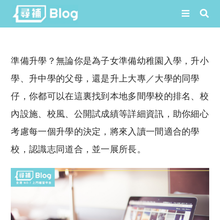
Skip
to
準備升學？無論你是為子女準備幼稚園入學，升小
content
學、升中學的父母，還是升上大專／大學的同學
仔，你都可以在這裏找到本地多間學校的排名、校
內設施、校風、公開試成績等詳細資訊，助你細心
考慮每一個升學的決定，將來入讀一間適合的學
校，認識志同道合，並一展所長。