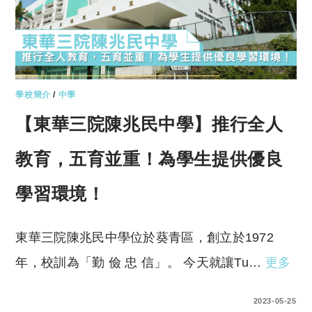
學校簡介
/
中學
【東華三院陳兆民中學】推行全人
教育，五育並重！為學生提供優良
學習環境！
東華三院陳兆民中學位於葵青區，創立於1972
年，校訓為「勤 儉 忠 信」。 今天就讓Tu…
更多
0 COMMENTS
2023-05-25