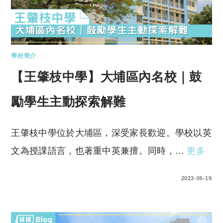
學校簡介
【王肇枝中學】大埔區內名校｜鼓
勵學生主動探索解難
王肇枝中學位於大埔區，深受家長歡迎。學校以英
文為授課語言，也著重中英兼擅。同時，…
更多
0 COMMENTS
2023-05-19