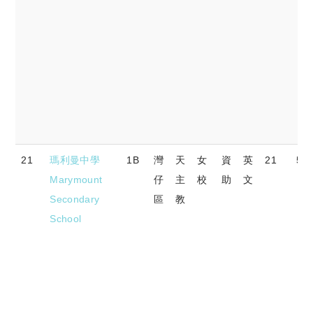
21
瑪利曼中學
1B
灣
天
女
資
英
21
56
Marymount
仔
主
校
助
文
Secondary
區
教
School