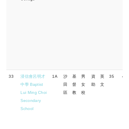
33
浸信會呂明才
1A
沙
基
男
資
英
35
46.
中學 Baptist
田
督
女
助
文
Lui Ming Choi
區
教
校
Secondary
School