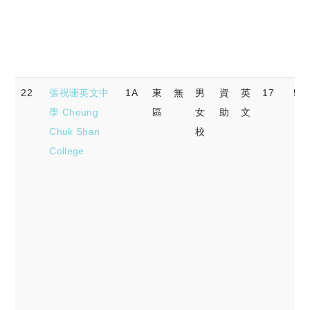
22
張祝珊英文中
1A
東
無
男
資
英
17
58.
學 Cheung
區
女
助
文
Chuk Shan
校
College