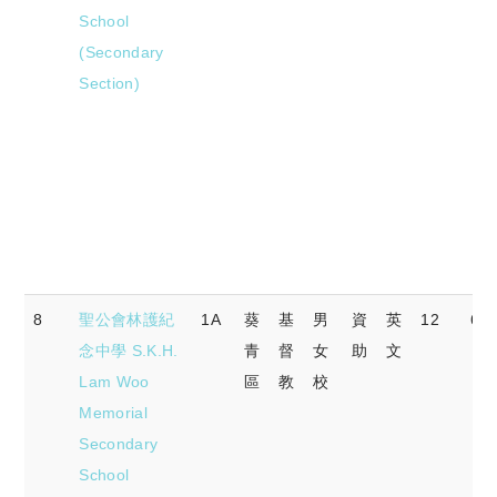
School
(Secondary
Section)
8
聖公會林護紀
1A
葵
基
男
資
英
12
62.
念中學 S.K.H.
青
督
女
助
文
Lam Woo
區
教
校
Memorial
Secondary
School