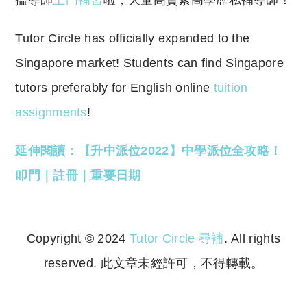
Tutor Circle has officially expanded to the
Singapore market! Students can find Singapore
tutors preferably for English online
tuition
assignments
!
延伸閱讀：【升中派位2022】中學派位全攻略！
叩門｜註冊｜重要日期
Copyright © 2024
Tutor Circle 尋補
. All rights
reserved. 此文章未經許可，不得轉載。
Copyright © 2023 Tutor Circle 尋補. All rights