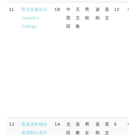
11
聖若瑟書院St.
1B
中
天
男
資
英
12
62.
Joseph's
西
主
校
助
文
College
區
教
12
香港道教聯合
1A
北
道
男
資
英
6
66.
會鄧顯紀念中
區
教
女
助
文