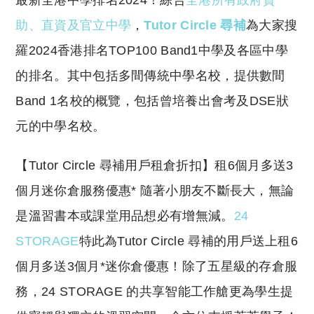
最新全港中學排名2024！綜合
全港所有政府資
p
at
y
s
助、直資及官立中學
，
Tutor Circle 尋補
為大家搜
Li
A
羅2024香港排名TOP100 Band1中學及各區中學
n
p
的排名。其中包括多間傳統中學名校，提供數間
k
p
Band 1名校的概覽，包括曾培養出會考及DSE狀
元的中學名校。
​【Tutor Circle 尋補用戶租倉折扣】租6個月多送3
個月迷你倉服務優惠* 隨著小朋友不斷長大，無論
是溫習書本或課堂用品想必有增無減。
24
STORAGE
特此為Tutor Circle 尋補的用戶送上租6
個月多送3個月*迷你倉優惠！除了五星級的存倉服
務，24 STORAGE 的共享智能工作艙更為學生提