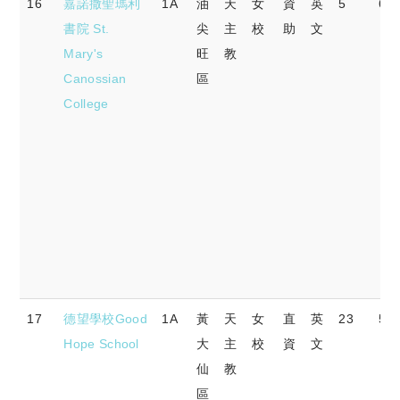
16
嘉諾撒聖瑪利
1A
油
天
女
資
英
5
67.
書院 St.
尖
主
校
助
文
Mary's
旺
教
Canossian
區
College
17
德望學校Good
1A
黃
天
女
直
英
23
54.
Hope School
大
主
校
資
文
仙
教
區