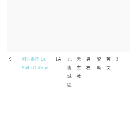
9
喇沙書院 La
1A
九
天
男
資
英
3
68.
Salle College
龍
主
校
助
文
城
教
區