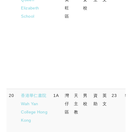
Elizabeth
旺
校
School
區
20
香港華仁書院
1A
灣
天
男
資
英
23
54.
Wah Yan
仔
主
校
助
文
College Hong
區
教
Kong