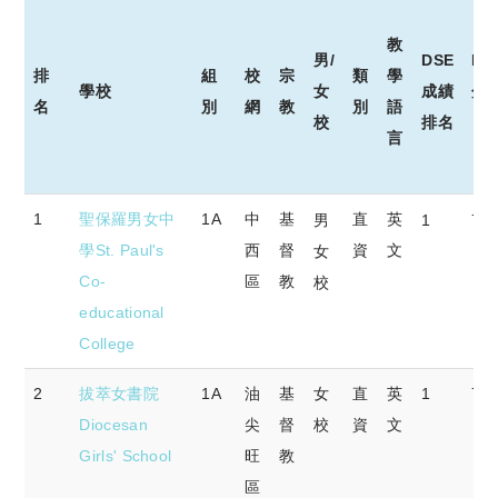
教
男/
DSE
DS
排
組
校
宗
類
學
學校
女
成績
分
名
別
網
教
別
語
校
排名
（7
言
排
學校
組
校
宗
男/
類
教
DSE
DS
1
聖保羅男女中
1A
中
基
直
英
男
1
70
名
別
網
教
女
別
學
成績
分
學St. Paul's
西
督
資
文
女
校
語
排名
（7
Co-
區
教
校
言
educational
College
2
拔萃女書院
1A
油
基
女
直
英
1
70
Diocesan
尖
督
校
資
文
Girls' School
旺
教
區