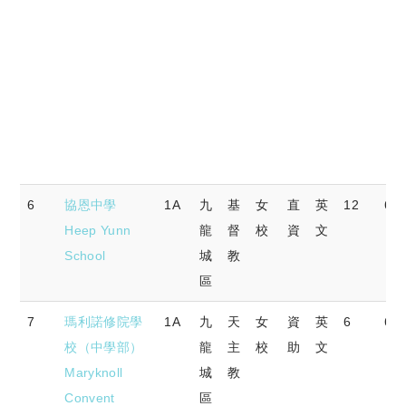
6
協恩中學
1A
九
基
女
直
英
12
62.
Heep Yunn
龍
督
校
資
文
School
城
教
區
7
瑪利諾修院學
1A
九
天
女
資
英
6
66.
校（中學部）
龍
主
校
助
文
Maryknoll
城
教
Convent
區