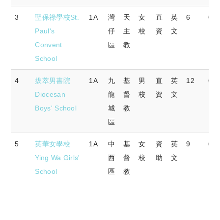
3
聖保祿學校St.
1A
灣
天
女
直
英
6
66.
Paul's
仔
主
校
資
文
Convent
區
教
School
4
拔萃男書院
1A
九
基
男
直
英
12
62.
Diocesan
龍
督
校
資
文
Boys' School
城
教
區
5
英華女學校
1A
中
基
女
資
英
9
64.
Ying Wa Girls'
西
督
校
助
文
School
區
教