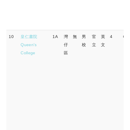
10
皇仁書院
1A
灣
無
男
官
英
4
67.
Queen's
仔
校
立
文
College
區