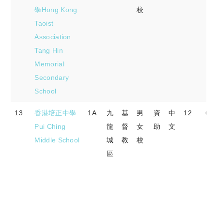
學Hong Kong
校
Taoist
Association
Tang Hin
Memorial
Secondary
School
13
香港培正中學
1A
九
基
男
資
中
12
62.
Pui Ching
龍
督
女
助
文
Middle School
城
教
校
區