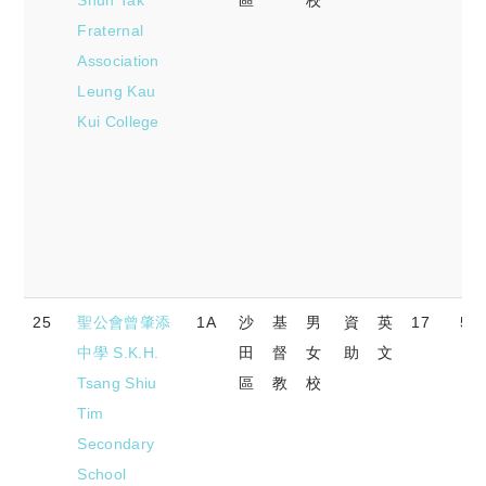
Fraternal
Association
Leung Kau
Kui College
25
聖公會曾肇添
1A
沙
基
男
資
英
17
58.
中學 S.K.H.
田
督
女
助
文
Tsang Shiu
區
教
校
Tim
Secondary
School