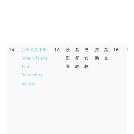
14
沙田崇真中學
1A
沙
基
男
資
英
16
59.
Shatin Tsung
田
督
女
助
文
Tsin
區
教
校
Secondary
School