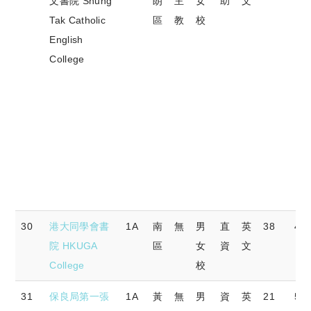
文書院 Shung
朗
主
女
助
文
Tak Catholic
區
教
校
English
College
30
港大同學會書
1A
南
無
男
直
英
38
44.
院 HKUGA
區
女
資
文
College
校
31
保良局第一張
1A
黃
無
男
資
英
21
56