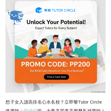
想子女入讀高排名心水名校？立即黎Tutor Circle
搵導師
上門補習
啦，大量高質素高學歷私補導師！