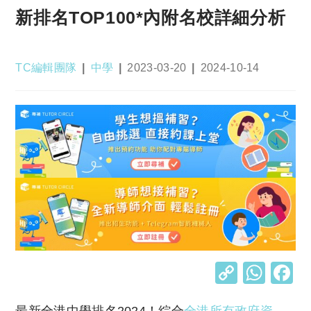
新排名TOP100*內附名校詳細分析
Post
Post
Post
Post
TC編輯團隊
中學
2023-03-20
2024-10-14
author:
category:
published:
last
modified:
C
W
o
h