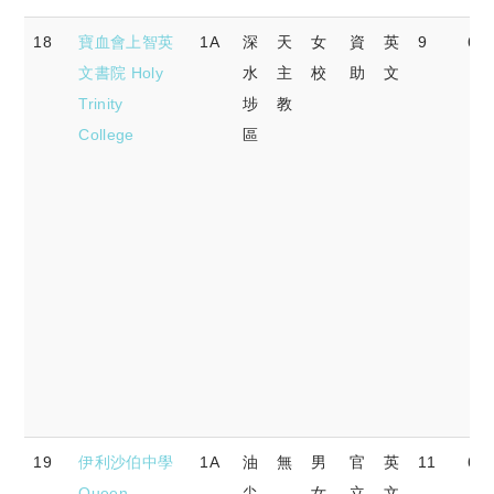
18
寶血會上智英
1A
深
天
女
資
英
9
64.
文書院 Holy
水
主
校
助
文
Trinity
埗
教
College
區
19
伊利沙伯中學
1A
油
無
男
官
英
11
63
Queen
尖
女
立
文