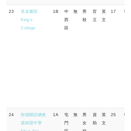
23
英皇書院
1B
中
無
男
官
英
17
58.
King's
西
校
立
文
College
區
24
順德聯誼總會
1A
屯
無
男
資
英
25
53.
梁銶琚中學
門
女
助
文
Shun Tak
區
校