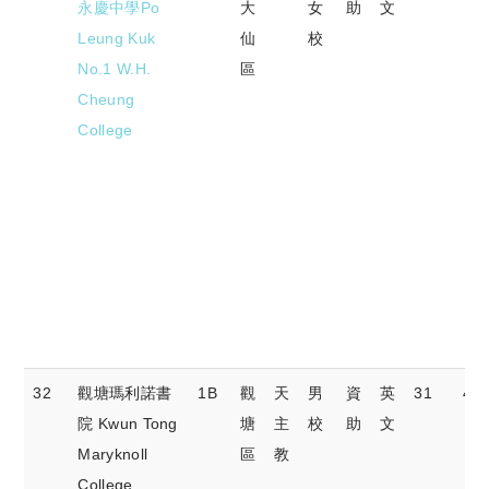
永慶中學Po
大
女
助
文
Leung Kuk
仙
校
No.1 W.H.
區
Cheung
College
32
觀塘瑪利諾書
1B
觀
天
男
資
英
31
49
院 Kwun Tong
塘
主
校
助
文
Maryknoll
區
教
College