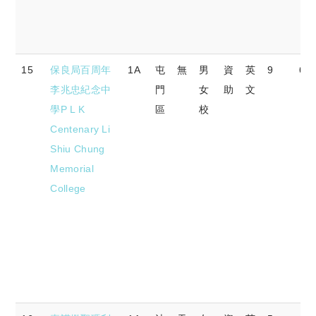
15
保良局百周年
1A
屯
無
男
資
英
9
64.
李兆忠紀念中
門
女
助
文
學P L K
區
校
Centenary Li
Shiu Chung
Memorial
College