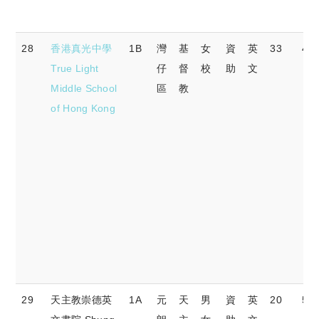
28
香港真光中學
1B
灣
基
女
資
英
33
47.
True Light
仔
督
校
助
文
Middle School
區
教
of Hong Kong
29
天主教崇德英
1A
元
天
男
資
英
20
56.