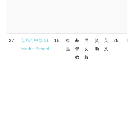
27
聖馬可中學 St.
1B
東
基
男
資
英
25
53.
Mark's School
區
督
女
助
文
教
校