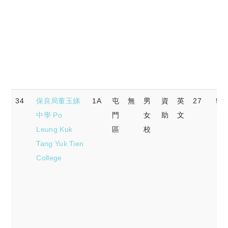
34
保良局董玉娣
1A
屯
無
男
資
英
27
51.
中學 Po
門
女
助
文
Leung Kuk
區
校
Tang Yuk Tien
College